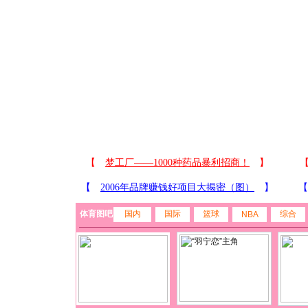
体育图吧
国内
国际
篮球
综合
NBA