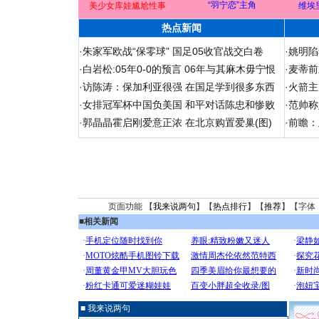
“羽宁恋”主角
美少女库娃尴尬性事
维埃
热点新闻
·
朱家军欧战“保零球” 国足05收官战交白卷
·
姚明陷
·
白岩松:05年0-0的预言 06年与其麻木毋宁恨
·
麦蒂前
·
访陈涛：保加利亚很强 在国足学到很多东西
·
火箭主
·
女排冠军杯中国负美国 和平对话陈忠和惨败
·
范帅称
·
郭晶晶霍启刚爱意正浓 在北京购置爱巢(图)
·
前瞻：
页面功能 【
我来说两句
】【
热点排行
】【
推荐
】【字体
■
相关新闻
■ 我来说两句