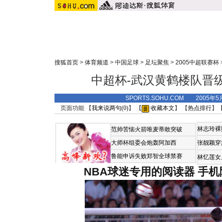
搜狐首页
>
体育频道
>
中国足球
>
足坛聚焦
>
2005中超联赛杯
中超杯-武汉黄鹤楼队晋
SPORTS.SOHU.COM 2005年5
页面功能 【
我来说两句(
0
)
】 【
收藏本文
】 【
热点排行
】
林志玲裸
范帅苦恼火箭唯麦蒂敢突破
大师杯组委会炮轰阿加西
张靓颖穿
鲁能申诉失败郑智全球禁赛
林忆莲女
NBA球迷专用的阅读器
手机