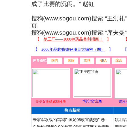
成了比赛的沉闷。” 赵虹
搜狗(
www.sogou.com
)搜索:“
王洪礼
页.
搜狗(
www.sogou.com
)搜索:“
库夫曼
体育图吧
国内
国际
篮球
综合
NBA
“羽宁恋”主角
美少女库娃尴尬性事
维埃
热点新闻
·
朱家军欧战“保零球” 国足05收官战交白卷
·
姚明陷
·
白岩松:05年0-0的预言 06年与其麻木毋宁恨
·
麦蒂前