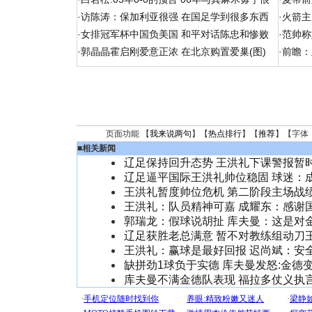
·
访陈涛：保加利亚很强 在国足学到很多东西
·
火箭主
·
女排冠军杯中国负美国 和平对话陈忠和惨败
·
范帅称
·
郭晶晶霍启刚爱意正浓 在北京购置爱巢(图)
·
前瞻：
页面功能 【
我来说两句
】【
热点排行
】【
推荐
】【字体
■
相关新闻
辽足保持回升态势 王洪礼下课警报暂时
辽足逼平国际王洪礼帅位稳固 球迷：
王洪礼暂度帅位危机 第二阶段主场战
王洪礼：队员精神可嘉 成耀东：感谢
郭瑞龙：假球说胡扯 库夫曼：这是对
辽足获胜老总满意 暂不对教练组动刀
王洪礼：赢球是最好回报 迟尚斌：安
缺拼劲1球负于实德 库夫曼发怒:金德
库夫曼不满金德队表现 福拉多仗义执