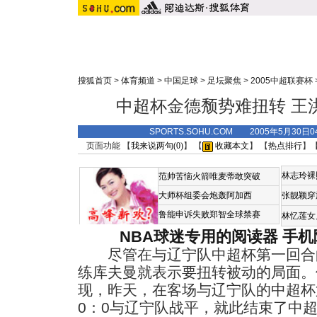
搜狐首页
>
体育频道
>
中国足球
>
足坛聚焦
>
2005中超联赛杯
中超杯金德颓势难扭转 王
SPORTS.SOHU.COM 2005年5月30
页面功能 【
我来说两句(
0
)
】 【
收藏本文
】 【
热点排行
】
林志玲裸
范帅苦恼火箭唯麦蒂敢突破
大师杯组委会炮轰阿加西
张靓颖穿
鲁能申诉失败郑智全球禁赛
林忆莲女
NBA球迷专用的阅读器
手机
尽管在与辽宁队中超杯第一回合
练库夫曼就表示要扭转被动的局面。
现，昨天，在客场与辽宁队的中超杯
0：0与辽宁队战平，就此结束了中