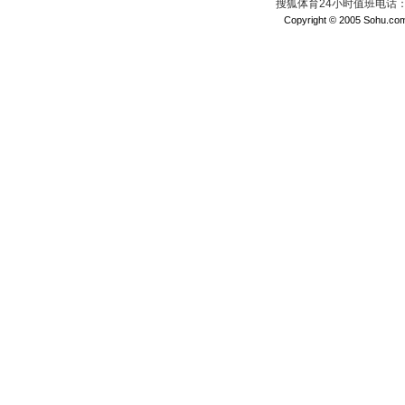
搜狐体育24小时值班电话：010
Copyright © 2005 Sohu.com I