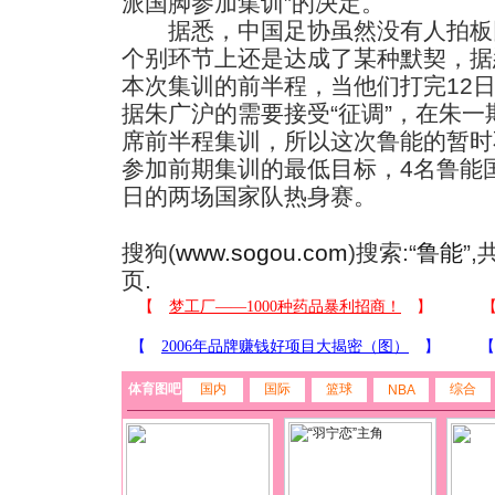
派国脚参加集训”的决定。
据悉，中国足协虽然没有人拍板
个别环节上还是达成了某种默契，据
本次集训的前半程，当他们打完12
据朱广沪的需要接受“征调”，在朱
席前半程集训，所以这次鲁能的暂时
参加前期集训的最低目标，4名鲁能国
日的两场国家队热身赛。
搜狗(
www.sogou.com
)搜索:“
鲁能
”
页.
体育图吧
国内
国际
篮球
综合
NBA