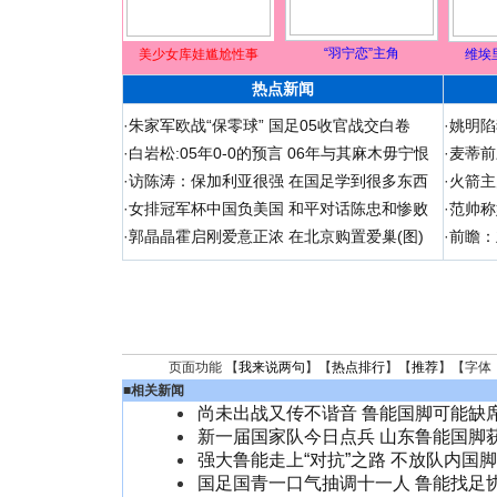
“羽宁恋”主角
美少女库娃尴尬性事
维埃
热点新闻
·
朱家军欧战“保零球” 国足05收官战交白卷
·
姚明陷
·
白岩松:05年0-0的预言 06年与其麻木毋宁恨
·
麦蒂前
·
访陈涛：保加利亚很强 在国足学到很多东西
·
火箭主
·
女排冠军杯中国负美国 和平对话陈忠和惨败
·
范帅称
·
郭晶晶霍启刚爱意正浓 在北京购置爱巢(图)
·
前瞻：
页面功能 【
我来说两句
】【
热点排行
】【
推荐
】【字体
■
相关新闻
尚未出战又传不谐音 鲁能国脚可能缺
新一届国家队今日点兵 山东鲁能国脚获
强大鲁能走上“对抗”之路 不放队内国
国足国青一口气抽调十一人 鲁能找足协