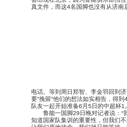
真文件，而这4名国脚也没有从济南
电话。等到周日郑智、李金羽回到济
要“挽留”他们的想法如实相告，得到
队友一起开始准备6月5日的中超杯1
鲁能一国脚29日晚对记者说：“
知道国家队集训的重要性，但我们不