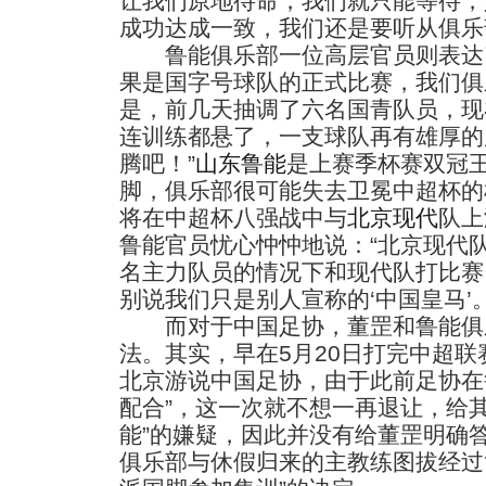
让我们原地待命，我们就只能等待，
成功达成一致，我们还是要听从俱乐
鲁能俱乐部一位高层官员则表达了
果是国字号球队的正式比赛，我们俱
是，前几天抽调了六名国青队员，现
连训练都悬了，一支球队再有雄厚的
腾吧！”
山东鲁能
是上赛季杯赛双冠
脚，俱乐部很可能失去卫冕中超杯的机
将在中超杯八强战中与
北京现代
队上
鲁能官员忧心忡忡地说：“北京现代
名主力队员的情况下和现代队打比赛
别说我们只是别人宣称的‘中国皇马’。
而对于中国足协，董罡和鲁能俱乐
法。其实，早在5月20日打完中超
北京游说中国足协，由于此前足协在
配合”，这一次就不想一再退让，给
能”的嫌疑，因此并没有给董罡明确
俱乐部与休假归来的主教练图拔经过