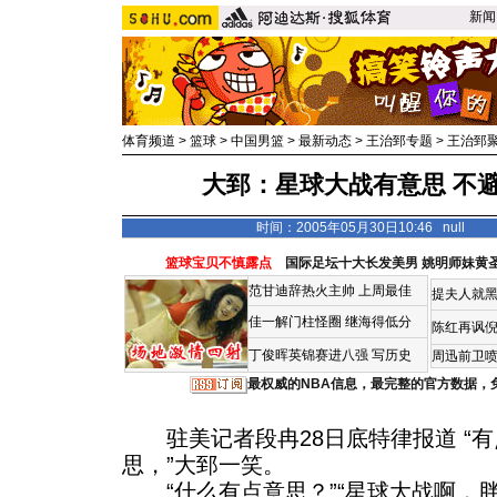
新闻
体育频道
>
篮球
>
中国男篮
>
最新动态
>
王治郅专题
>
王治郅
大郅：星球大战有意思 不避
时间：2005年05月30日10:46 null
篮球宝贝不慎露点
国际足坛十大长发美男
姚明师妹黄
范甘迪辞热火主帅
上周最佳
提夫人就黑
佳一解门柱怪圈
继海得低分
陈红再讽
丁俊晖英锦赛进八强 写历史
周迅前卫喷
最权威的NBA信息，最完整的官方数据，
驻美记者段冉28日底特律报道 “有
思，”大郅一笑。
“什么有点意思？”“星球大战啊，胖