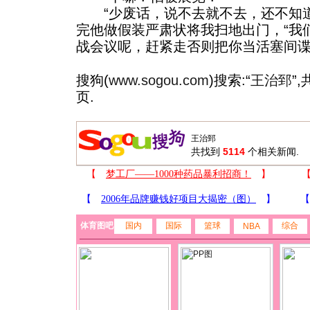
“少废话，说不去就不去，还不知道
完他做假装严肃状将我扫地出门，“我
战会议呢，赶紧走否则把你当活塞间谍
搜狗(
www.sogou.com
)搜索:“
王治郅
”
页.
共找到
5114
个相关新闻.
体育图吧
国内
国际
篮球
综合
NBA