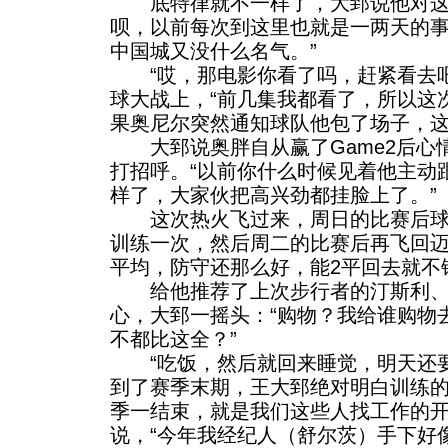
底特律就不一样了，大郅说他对这里
呗，以前每次到这里也就是一两天的
中国城又没什么名气。”
“哎，那电影你看了吗，赶紧看去吧
球大战上，“前几集我都看了，所以这
果奥尼尔突然通知球队他包了场子，这
大郅说奥胖自从赢了Game2后心
打招呼。“以前你什么时候见着他主动
样了，大家伙把高兴劲都挂脸上了。”
这次热火飞过来，周日的比赛后球
训练一次，然后周二的比赛后再飞回迈
平均，防守还那么好，能2平回去就不
给他推荐了上次步行者的汀斯利、
心，大郅一摇头：“购物？我给谁购物
不都比这全？”
“吃饭，然后就回来睡觉，明天还要
到了赛季末期，王大郅绝对明白训练的
季一结束，就是我们这些人找工作的开
说，“今年我经纪人（舒尔茨）手下好