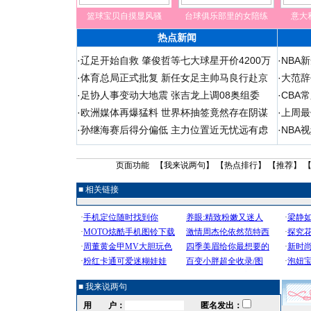
篮球宝贝自摸显风骚
台球俱乐部里的女陪练
意大
热点新闻
·
辽足开始自救 肇俊哲等七大球星开价4200万
·
NBA
·
体育总局正式批复 新任女足主帅马良行赴京
·
大范辞
·
足协人事变动大地震 张吉龙上调08奥组委
·
CBA
·
欧洲媒体再爆猛料 世界杯抽签竟然存在阴谋
·
上周最
·
孙继海赛后得分偏低 主力位置近无忧远有虑
·
NBA
页面功能 【
我来说两句
】 【
热点排行
】 【
推荐
】 
■ 相关链接
■ 我来说两句
用 户：
匿名发出：