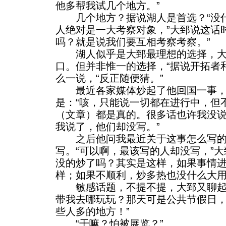
他多帮我试几个地方。”
几个地方？据说湖人是首选？“没什
人绝对是一大考察对象，”大郅说这话
吗？就是说我们要互相考察考察。”
湖人似乎是大郅最理想的选择，大
口。但并非惟一的选择，“据说开拓者
么一说，“反正随便猜。”
最近各家媒体炒起了他回国一事，
是：“咳，只能说一切都在进行中，但
（文章）都是真的。很多话也许我没
我说了，他们却没写。”
之后他问我最近关于这事怎么写的
写。“可以啊，最该写的人却没写，”大
没的炒了吗？其实是这样，如果事情
样；如果不顺利，炒多热也没什么大用
敏感话题，不提不提，大郅又聊起了
带我去哪玩玩？那天可是公共节假日
些人多的地方！”
“干嘛？怕被展览？”