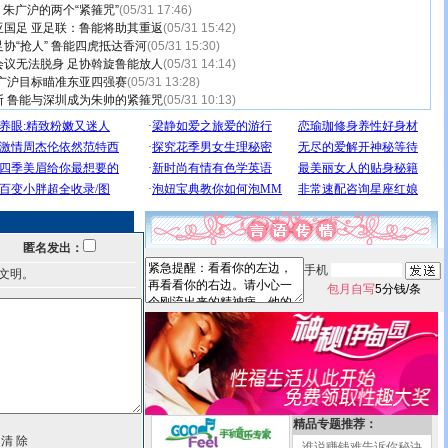
 朱广沪的两个“紧箍咒”
(05/31 17:46)
亚国足 亚足联：鲁能将助其重返
(05/31 15:42)
协“抢人” 鲁能四虎抵达香河
(05/31 15:30)
会议无法脱身 足协斡旋鲁能放人
(05/31 14:14)
广沪目标瞄准东亚四强赛
(05/31 13:28)
断 鲁能与深圳成为朱帅的紧箍咒
(05/31 10:13)
匿名发出：
手机
文明。
包月自写
5分钱/条
精品专题推荐：
谁说赚钱难告诉你秘诀