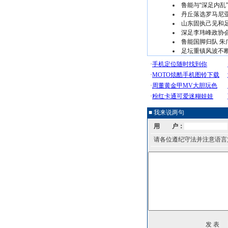
鲁能与“深足内乱”
丹丘落选罗马尼
山东固执己见和足
深足李玮峰政协
鲁能国脚归队 朱
足坛重镇风波不
■ 我来说两句
用 户：
请各位遵纪守法并注意语言