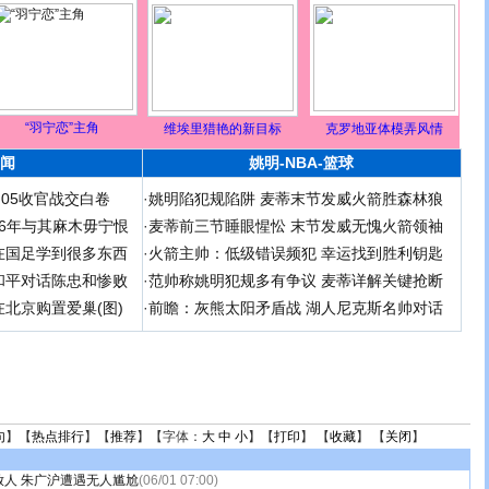
“羽宁恋”主角
维埃里猎艳的新目标
克罗地亚体模弄风情
闻
姚明-NBA-篮球
足05收官战交白卷
·
姚明陷犯规陷阱 麦蒂末节发威火箭胜森林狼
 06年与其麻木毋宁恨
·
麦蒂前三节睡眼惺忪 末节发威无愧火箭领袖
在国足学到很多东西
·
火箭主帅：低级错误频犯 幸运找到胜利钥匙
和平对话陈忠和惨败
·
范帅称姚明犯规多有争议 麦蒂详解关键抢断
北京购置爱巢(图)
·
前瞻：灰熊太阳矛盾战 湖人尼克斯名帅对话
句
】【
热点排行
】【
推荐
】【字体：
大
中
小
】【
打印
】 【
收藏
】 【
关闭
】
人 朱广沪遭遇无人尴尬
(06/01 07:00)