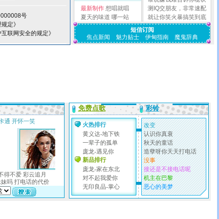
最新制作
想唱就唱
测IQ交朋友，非常速配
000008号
夏天的味道
哪一站
就让你笑火暴搞笑到底
理规定》
短信订阅
护互联网安全的规定》
焦点新闻
魅力贴士
伊甸指南
魔鬼辞典