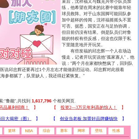
束后，沈祥福又与魏克兴带小队员加
练，他希望在周末的比赛中能靠年轻
球员救阵。对于山东国脚可能回队参
加中超杯的传闻，沈祥福摇摇头不置
可否。据悉，国安正在与足协协调，
但目前仍没有结果。倒是队员们对鲁
能的特权有些反感，但这也仅限于私
下里随意地开开玩笑。
有些发福的邱忠辉一个人在场边
慢走，记者开玩笑说他“孤家寡人”，他
说：“两个月在家都快憋疯了，回到队
队医说邱忠辉还要再过1个月左右才能做剧烈运动。邱忠辉对此很着
吃海参都腻了，队里缺人，我还得赶紧恢复。”
索:“
鲁能
”,共找到
1,617,796
个相关网页.
篮球
综合
赛车
网球
壁纸
性感
NBA