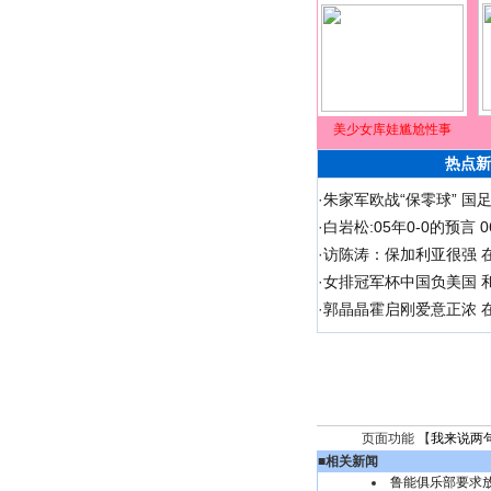
美少女库娃尴尬性事
热点新
·
朱家军欧战“保零球” 国
·
白岩松:05年0-0的预言
·
访陈涛：保加利亚很强 
·
女排冠军杯中国负美国 
·
郭晶晶霍启刚爱意正浓 在
页面功能 【
我来说两
■
相关新闻
鲁能俱乐部要求放