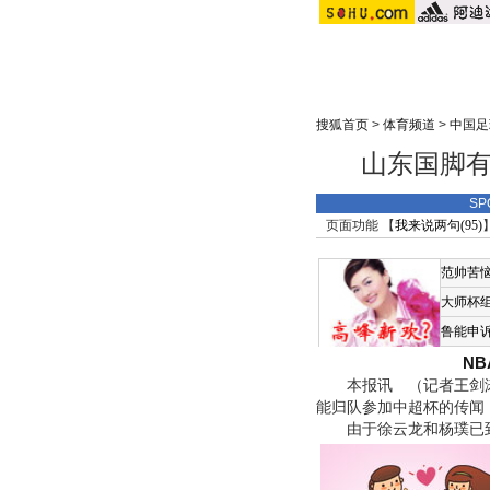
搜狐首页
>
体育频道
>
中国足
山东国脚有
SP
页面功能 【
我来说两句(
95
)
范帅苦
大师杯
鲁能申
N
本报讯 （记者王剑涛
能归队参加中超杯的传闻
由于徐云龙和杨璞已到