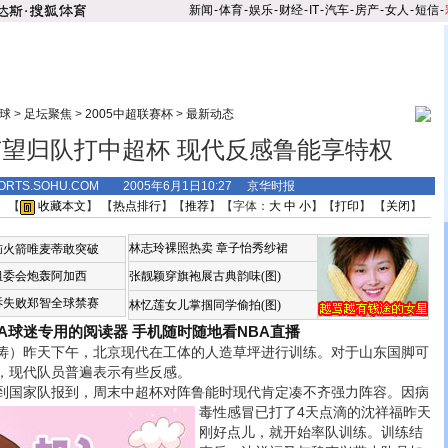
新闻
-
体育
-
娱乐
-
财经
-
IT
-
汽车
-
房产
-
女人
-
短信
-
球
>
足坛聚焦
>
2005中超联赛杯
>
最新动态
望归队打中超杯 现代反感鲁能享特权
ORTS.SOHU.COM 2005年6月1日10:27 京华时报
】 【
收藏本文
】 【
热点排行
】【
推荐
】【字体：
大
中
小
】【
打印
】 【
关闭
】
林志玲裸照热卖
章子怡秀纱裙
恼火箭唯麦蒂敢突破
组委会炮轰阿加西
张靓颖穿旗袍展古典韵味(图)
诉失败郑智全球禁赛
林忆莲女儿掌掴同学偷拍(图)
BA球迷专用的阅读器
手机随时随地看NBA直播
）昨天下午，北京现代在工体的人造草坪进行训练。对于山东国脚可
，现代队员普遍表示有些反感。
国家队报到，周末中超杯对阵鲁能时现代肯定凑不齐强力阵容。
因病
毒性感冒已打了4天点滴的沈祥福昨天
刚好点儿，就开始率队训练。训练结