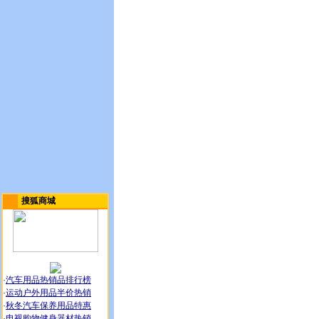
搜狐商城
·
汽车用品热销品排行榜
·
运动户外用品半价热销
·
秋冬汽车保养用品特惠
·
电视购物健身器材热销