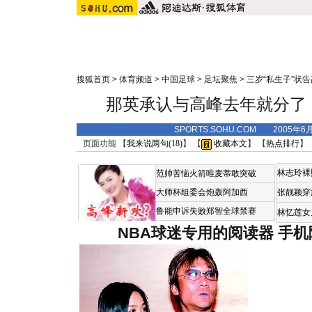
搜狐首页
>
体育频道
>
中国足球
>
足坛聚焦
>
三岁“私生子”状
那英承认与高峰去年就分了
SPORTS.SOHU.COM 2005年6
页面功能 【
我来说两句(
18
)
】 【
收藏本文
】 【
热点排行
】
林志玲裸
范帅苦恼火箭唯麦蒂敢突破
大师杯组委会炮轰阿加西
张靓颖穿
鲁能申诉失败郑智全球禁赛
林忆莲女
NBA球迷专用的阅读器
手机