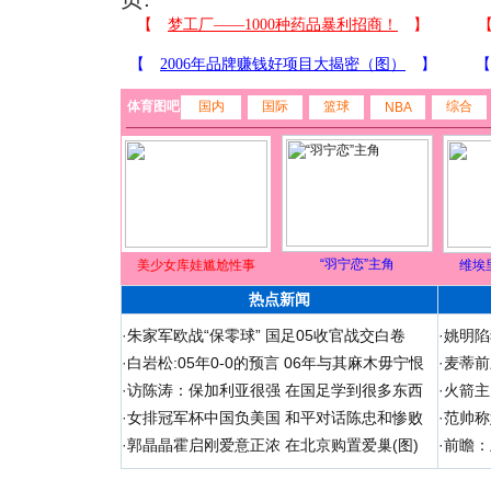
体育图吧
国内
国际
篮球
综合
NBA
“羽宁恋”主角
美少女库娃尴尬性事
维埃
热点新闻
·
朱家军欧战“保零球” 国足05收官战交白卷
·
姚明陷
·
白岩松:05年0-0的预言 06年与其麻木毋宁恨
·
麦蒂前
·
访陈涛：保加利亚很强 在国足学到很多东西
·
火箭主
·
女排冠军杯中国负美国 和平对话陈忠和惨败
·
范帅称
·
郭晶晶霍启刚爱意正浓 在北京购置爱巢(图)
·
前瞻：