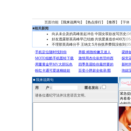
页面功能 【
我来说两句
】【
热点排行
】【
推荐
】【字体
■
相关新闻
向从未企及的高峰发起冲击 中国女双欲改写历史
(0
好友透露那英高峰早已结婚 共筑爱巢造价400万
(05
不理那英高峰分手 王纳文:5月份抚养费我没收到
(05
■ 我来说两句
用 户：
匿名发出：
请各位遵纪守法并注意语言文明。