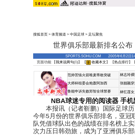
搜狐首页
>
体育频道
>
中国足球
>
足坛聚焦
世界俱乐部最新排名公布
SPORTS.SOHU.COM 2005年6月2日
页面功能 【
我来说两句(
1
)
】 【
收藏本文
】 【
热点排行
】
林志玲裸
范帅苦恼火箭唯麦蒂敢突破
大师杯组委会炮轰阿加西
张靓颖穿
鲁能申诉失败郑智全球禁赛
林忆莲女
NBA球迷专用的阅读器
手机
本报讯（记者靳鹏）国际足球历
今年5月份的世界俱乐部排名，亚冠
队凭借球队出色的战绩在排名榜上实
次力压日韩劲旅，成为了亚洲俱乐部