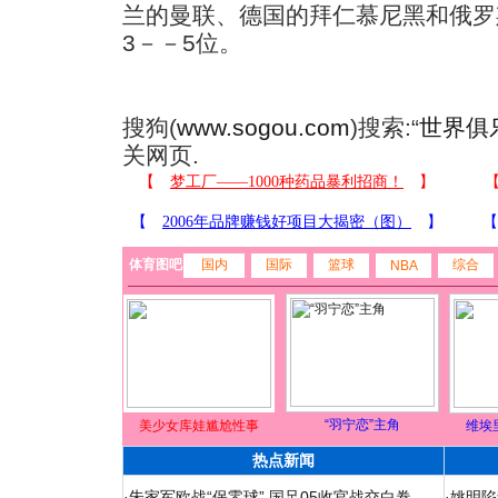
兰的曼联、德国的拜仁慕尼黑和俄罗
3－－5位。
搜狗(
www.sogou.com
)搜索:“
世界俱
关网页.
体育图吧
国内
国际
篮球
综合
NBA
“羽宁恋”主角
美少女库娃尴尬性事
维埃
热点新闻
·
朱家军欧战“保零球” 国足05收官战交白卷
·
姚明陷