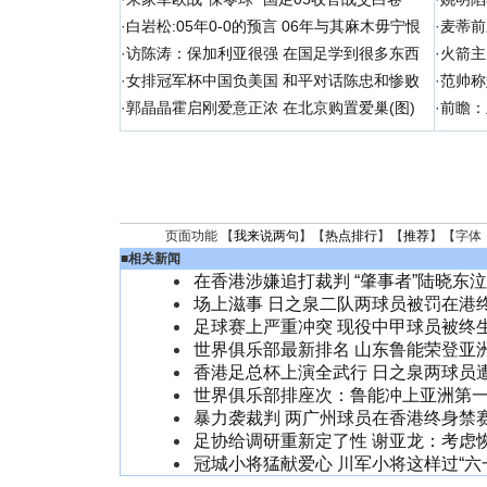
·
白岩松:05年0-0的预言 06年与其麻木毋宁恨
·
麦蒂前
·
访陈涛：保加利亚很强 在国足学到很多东西
·
火箭主
·
女排冠军杯中国负美国 和平对话陈忠和惨败
·
范帅称
·
郭晶晶霍启刚爱意正浓 在北京购置爱巢(图)
·
前瞻：
页面功能 【
我来说两句
】【
热点排行
】【
推荐
】【字体
■
相关新闻
在香港涉嫌追打裁判 “肇事者”陆晓东
场上滋事 日之泉二队两球员被罚在港
足球赛上严重冲突 现役中甲球员被终
世界俱乐部最新排名 山东鲁能荣登亚
香港足总杯上演全武行 日之泉两球员
世界俱乐部排座次：鲁能冲上亚洲第
暴力袭裁判 两广州球员在香港终身禁
足协给调研重新定了性 谢亚龙：考虑
冠城小将猛献爱心 川军小将这样过“六