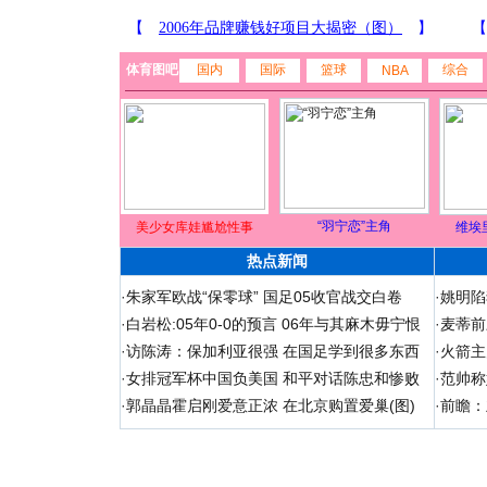
体育图吧
国内
国际
篮球
综合
NBA
“羽宁恋”主角
美少女库娃尴尬性事
维埃
热点新闻
·
朱家军欧战“保零球” 国足05收官战交白卷
·
姚明陷
·
白岩松:05年0-0的预言 06年与其麻木毋宁恨
·
麦蒂前
·
访陈涛：保加利亚很强 在国足学到很多东西
·
火箭主
·
女排冠军杯中国负美国 和平对话陈忠和惨败
·
范帅称
·
郭晶晶霍启刚爱意正浓 在北京购置爱巢(图)
·
前瞻：