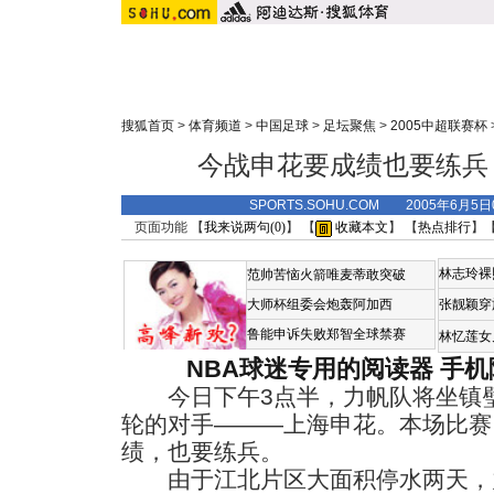
搜狐首页
>
体育频道
>
中国足球
>
足坛聚焦
>
2005中超联赛杯
今战申花要成绩也要练兵 
SPORTS.SOHU.COM 2005年6月
页面功能 【
我来说两句(
0
)
】 【
收藏本文
】 【
热点排行
】
林志玲裸
范帅苦恼火箭唯麦蒂敢突破
大师杯组委会炮轰阿加西
张靓颖穿
鲁能申诉失败郑智全球禁赛
林忆莲女
NBA球迷专用的阅读器
手机
今日下午3点半，力帆队将坐镇璧
轮的对手———上海申花。本场比赛
绩，也要练兵。
由于江北片区大面积停水两天，力