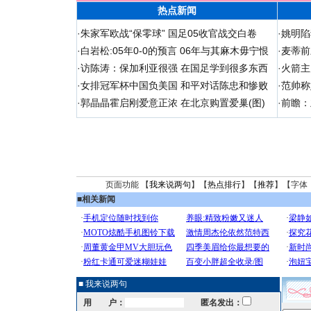
热点新闻
·
朱家军欧战“保零球” 国足05收官战交白卷
·
姚明陷
·
白岩松:05年0-0的预言 06年与其麻木毋宁恨
·
麦蒂前
·
访陈涛：保加利亚很强 在国足学到很多东西
·
火箭主
·
女排冠军杯中国负美国 和平对话陈忠和惨败
·
范帅称
·
郭晶晶霍启刚爱意正浓 在北京购置爱巢(图)
·
前瞻：
页面功能 【
我来说两句
】【
热点排行
】【
推荐
】【字体
■
相关新闻
■ 我来说两句
用 户：
匿名发出：