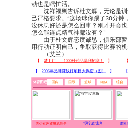
动也是瞎忙活。
沈祥福则告诉杜文辉，无论是训
己严格要求。“这场球你踢了30分
没休息好还是怎么回事？刚才开会也
怎么能连点精气神都没有？”
由于杜文辉态度诚恳，俱乐部暂
用行动证明自己，争取获得比赛的机
（艾兰）
体育图吧
国内
国际
篮球
综合
NBA
“羽宁恋”主角
美少女库娃尴尬性事
维埃