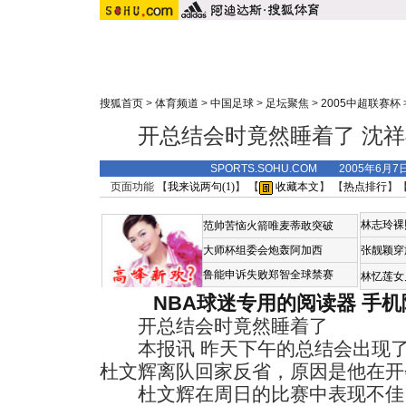
搜狐首页
>
体育频道
>
中国足球
>
足坛聚焦
>
2005中超联赛杯
开总结会时竟然睡着了 沈
SPORTS.SOHU.COM 2005年6月
页面功能 【
我来说两句(
1
)
】 【
收藏本文
】 【
热点排行
】
林志玲裸
范帅苦恼火箭唯麦蒂敢突破
大师杯组委会炮轰阿加西
张靓颖穿
鲁能申诉失败郑智全球禁赛
林忆莲女
NBA球迷专用的阅读器
手机
开总结会时竟然睡着了
本报讯 昨天下午的总结会出现了
杜文辉离队回家反省，原因是他在开
杜文辉在周日的比赛中表现不佳