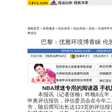
搜狐首页
>
体育频道
>
综合体育
>
综合其他
>
其他
>
五城市申办
奥动态
巴黎：优雅环境博青睐 伦
SPORTS.SOHU.COM 2005年6
页面功能 【
我来说两句(
0
)
】 【
收藏本文
】 【
热点排行
】
林志玲裸
范帅苦恼火箭唯麦蒂敢突破
大师杯组委会炮轰阿加西
张靓颖穿
鲁能申诉失败郑智全球禁赛
林忆莲女
NBA球迷专用的阅读器
手机
本报讯（记者张楠）昨晚8点半，国
申奥评估报告，评估委员会在今年二
市，随后撰写出长达123页的评估