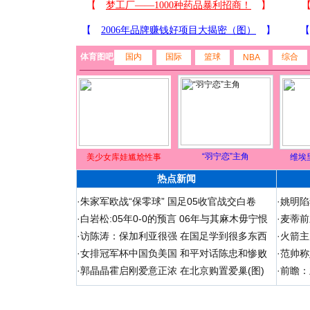
体育图吧
国内
国际
篮球
综合
NBA
“羽宁恋”主角
美少女库娃尴尬性事
维埃
热点新闻
·
朱家军欧战“保零球” 国足05收官战交白卷
·
姚明陷
·
白岩松:05年0-0的预言 06年与其麻木毋宁恨
·
麦蒂前
·
访陈涛：保加利亚很强 在国足学到很多东西
·
火箭主
·
女排冠军杯中国负美国 和平对话陈忠和惨败
·
范帅称
·
郭晶晶霍启刚爱意正浓 在北京购置爱巢(图)
·
前瞻：