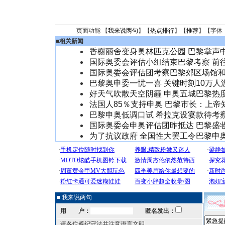
页面功能 【
我来说两句
】【
热点排行
】【
推荐
】【字体
■
相关新闻
香榭丽舍变身奥林匹克公园 巴黎掌声
国际奥委会评估小组结束巴黎考察 前
国际奥委会评估团考察巴黎郊区场馆
巴黎奥申委一忧一喜 关键时刻10万人
好天气吹散天空阴霾 申奥五城巴黎热
法国人85％支持申奥 巴黎市长：上帝
巴黎申奥低调口试 希拉克设宴款待考
国际奥委会申奥评估团昨抵达 巴黎盛
为了抗议政府 全国性大罢工令巴黎申
■ 我来说两句
用 户：
匿名发出：
请各位遵纪守法并注意语言文明。