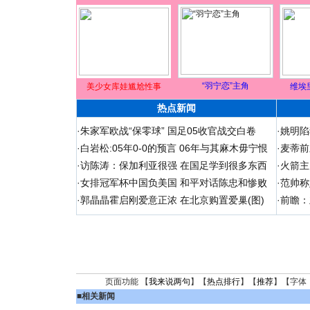
“羽宁恋”主角
美少女库娃尴尬性事
维埃
热点新闻
·
朱家军欧战“保零球” 国足05收官战交白卷
·
姚明陷
·
白岩松:05年0-0的预言 06年与其麻木毋宁恨
·
麦蒂前
·
访陈涛：保加利亚很强 在国足学到很多东西
·
火箭主
·
女排冠军杯中国负美国 和平对话陈忠和惨败
·
范帅称
·
郭晶晶霍启刚爱意正浓 在北京购置爱巢(图)
·
前瞻：
页面功能 【
我来说两句
】【
热点排行
】【
推荐
】【字体
■
相关新闻