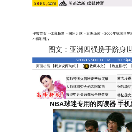
搜狐首页
>
体育频道
>
国际足球
>
五洲绿茵
>
2006年德国世界
>
精彩图片
图文：亚洲四强携手跻身世
SPORTS.SOHU.COM 2005年
页面功能 【
我来说两句(
0
)
】 【
收藏本文
】 【
热点排行
】
林志玲裸
范帅苦恼火箭唯麦蒂敢突破
大师杯组委会炮轰阿加西
张靓颖穿
鲁能申诉失败郑智全球禁赛
林忆莲女
NBA球迷专用的阅读器
手机