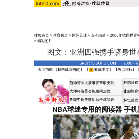
搜狐首页
>
体育频道
>
国际足球
>
五洲绿茵
>
2006年德国世界
>
精彩图片
图文：亚洲四强携手跻身世
SPORTS.SOHU.COM 2005年
页面功能 【
我来说两句(
0
)
】 【
收藏本文
】 【
热点排行
】
林志玲裸
范帅苦恼火箭唯麦蒂敢突破
大师杯组委会炮轰阿加西
张靓颖穿
鲁能申诉失败郑智全球禁赛
林忆莲女
NBA球迷专用的阅读器
手机