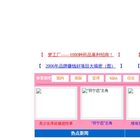
体育图吧
国内
国际
篮球
综合
NBA
“羽宁恋”主角
美少女库娃尴尬性事
维埃
热点新闻