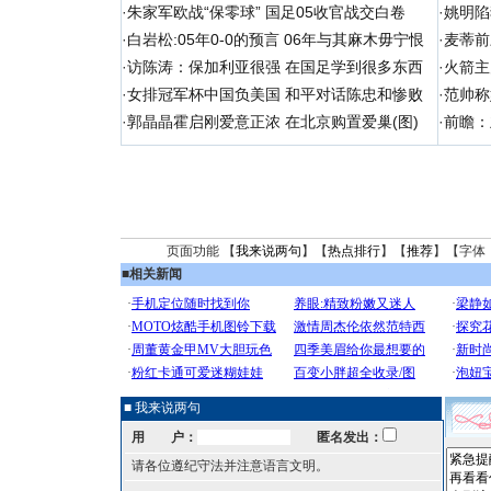
·
朱家军欧战“保零球” 国足05收官战交白卷
·
姚明陷
·
白岩松:05年0-0的预言 06年与其麻木毋宁恨
·
麦蒂前
·
访陈涛：保加利亚很强 在国足学到很多东西
·
火箭主
·
女排冠军杯中国负美国 和平对话陈忠和惨败
·
范帅称
·
郭晶晶霍启刚爱意正浓 在北京购置爱巢(图)
·
前瞻：
页面功能 【
我来说两句
】【
热点排行
】【
推荐
】【字体
■
相关新闻
■ 我来说两句
用 户：
匿名发出：
请各位遵纪守法并注意语言文明。