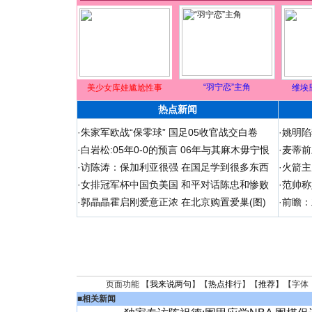
“羽宁恋”主角
美少女库娃尴尬性事
维埃
热点新闻
·
朱家军欧战“保零球” 国足05收官战交白卷
·
姚明陷
·
白岩松:05年0-0的预言 06年与其麻木毋宁恨
·
麦蒂前
·
访陈涛：保加利亚很强 在国足学到很多东西
·
火箭主
·
女排冠军杯中国负美国 和平对话陈忠和惨败
·
范帅称
·
郭晶晶霍启刚爱意正浓 在北京购置爱巢(图)
·
前瞻：
页面功能 【
我来说两句
】【
热点排行
】【
推荐
】【字体
■
相关新闻