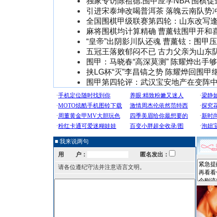
独家专访陈祖德:围甲应学NBA 围棋
引进宋泰坤改喝普洱茶 落魄云南队势
全国围棋甲级联赛第四轮：山东改写
麻将围棋均计算精确 曹薰铉围甲开和
“皇帝”出阴影川队还魂 曹薰铉：围甲
五冠王落败郁闷不已 古力父亲为山东队
围甲：马晓春“高深莫测” 陈耀烨出手够“
挟LG杯“灭”李昌镐之势 陈耀烨回围甲
围甲第四轮评：武汉宝安地产在变阵
■ 我来说两句
用 户：
匿名发出：
请各位遵纪守法并注意语言文明。