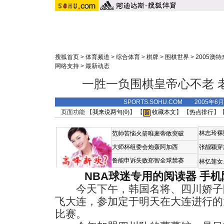
搜狐首页
>
体育频道
>
综合体育
>
棋牌
>
围棋世界
>
2005澳
网络支持
>
最新动态
一胜一负围棋皇帝心不老 
SPORTS.SOHU.COM 2005年6
页面功能 【
我来说两句(
0
)
】 【
收藏本文
】 【
热点排行
】
林志玲裸
范帅苦恼火箭唯麦蒂敢突破
大师杯组委会炮轰阿加西
张靓颖穿
鲁能申诉失败郑智全球禁赛
林忆莲女
NBA球迷专用的阅读器
手机
今天下午，韩国名将、四川娇子
飞大连，参加定于明天在大连进行的
比赛。