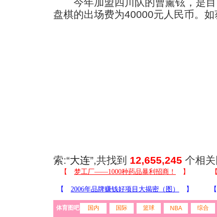
今年加盟四川队的曹薰铉，是目
盘棋的出场费为40000元人民币。
如
索:“
大连
”,共找到
12,655,245
个相关
体育图吧
国内
国际
篮球
综合
NBA