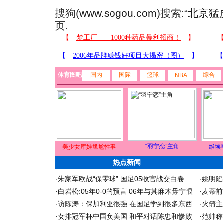
搜狗(
www.sogou.com
)搜索:“
北京猛
页.
体育图吧
国内
国际
篮球
综合
NBA
“羽宁恋”主角
美少女库娃尴尬性事
维埃
热点新闻
·
朱家军欧战“保零球” 国足05收官战交白卷
·
姚明陷
·
白岩松:05年0-0的预言 06年与其麻木毋宁恨
·
麦蒂前
·
访陈涛：保加利亚很强 在国足学到很多东西
·
火箭主
·
女排冠军杯中国负美国 和平对话陈忠和惨败
·
范帅称