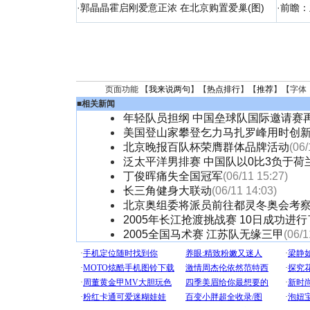
·
郭晶晶霍启刚爱意正浓 在北京购置爱巢(图)
·
前瞻：
页面功能 【
我来说两句
】【
热点排行
】【
推荐
】【字体
■
相关新闻
年轻队员担纲 中国垒球队国际邀请赛
美国登山家攀登乞力马扎罗峰用时创
北京晚报百队杯荣膺群体品牌活动
(06/
泛太平洋男排赛 中国队以0比3负于荷
丁俊晖痛失全国冠军
(06/11 15:27)
长三角健身大联动
(06/11 14:03)
北京奥组委将派员前往都灵冬奥会考
2005年长江抢渡挑战赛 10日成功进
2005全国马术赛 江苏队无缘三甲
(06/1