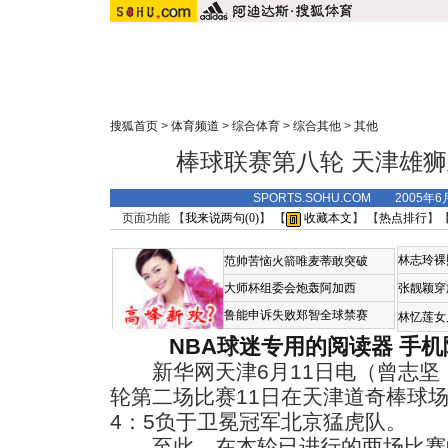
搜狐首页
>
体育频道
>
综合体育
>
综合其他
>
其他
棒球联赛第八轮 天津雄
SPORTS.SOHU.COM 2005年6
页面功能 【
我来说两句(
0
)
】 【
收藏本文
】 【
热点排行
】
林志玲裸
范帅苦恼火箭唯麦蒂敢突破
大师杯组委会炮轰阿加西
张靓颖穿
鲁能申诉失败郑智全球禁赛
林忆莲女
NBA球迷专用的阅读器
手机
新华网天津6月11日电（曾志坚
轮第二场比赛11日在天津道奇棒球
4：5负于卫冕冠军北京猛虎队。
至此，在本轮已进行的两场比赛