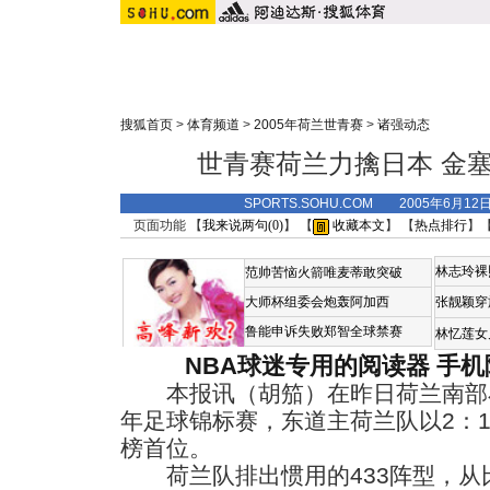
搜狐首页
>
体育频道
>
2005年荷兰世青赛
>
诸强动态
世青赛荷兰力擒日本 金塞
SPORTS.SOHU.COM 2005年6月1
页面功能 【
我来说两句(
0
)
】 【
收藏本文
】 【
热点排行
】
林志玲裸
范帅苦恼火箭唯麦蒂敢突破
大师杯组委会炮轰阿加西
张靓颖穿
鲁能申诉失败郑智全球禁赛
林忆莲女
NBA球迷专用的阅读器
手机
本报讯（胡笳）在昨日荷兰南部
年足球锦标赛，东道主荷兰队以2：
榜首位。
荷兰队排出惯用的433阵型，从