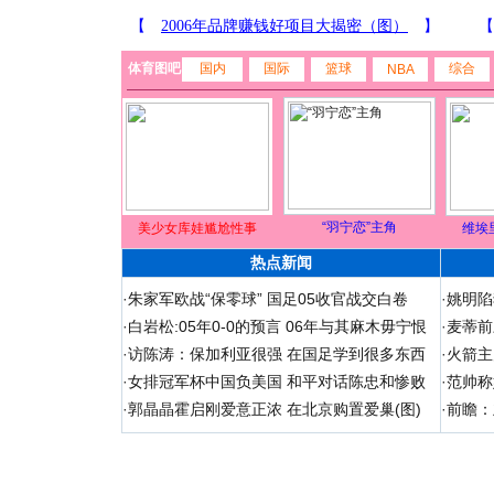
体育图吧
国内
国际
篮球
综合
NBA
“羽宁恋”主角
美少女库娃尴尬性事
维埃
热点新闻
·
朱家军欧战“保零球” 国足05收官战交白卷
·
姚明陷
·
白岩松:05年0-0的预言 06年与其麻木毋宁恨
·
麦蒂前
·
访陈涛：保加利亚很强 在国足学到很多东西
·
火箭主
·
女排冠军杯中国负美国 和平对话陈忠和惨败
·
范帅称
·
郭晶晶霍启刚爱意正浓 在北京购置爱巢(图)
·
前瞻：