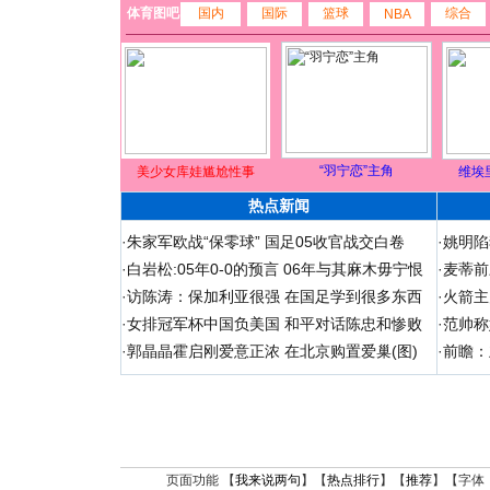
体育图吧
国内
国际
篮球
综合
NBA
“羽宁恋”主角
美少女库娃尴尬性事
维埃
热点新闻
·
朱家军欧战“保零球” 国足05收官战交白卷
·
姚明陷
·
白岩松:05年0-0的预言 06年与其麻木毋宁恨
·
麦蒂前
·
访陈涛：保加利亚很强 在国足学到很多东西
·
火箭主
·
女排冠军杯中国负美国 和平对话陈忠和惨败
·
范帅称
·
郭晶晶霍启刚爱意正浓 在北京购置爱巢(图)
·
前瞻：
页面功能 【
我来说两句
】【
热点排行
】【
推荐
】【字体