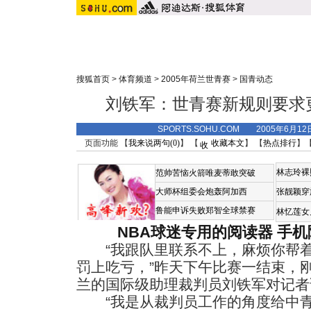
搜狐首页
>
体育频道
>
2005年荷兰世青赛
>
国青动态
刘铁军：世青赛新规则要求
SPORTS.SOHU.COM 2005年6月1
页面功能 【
我来说两句(
0
)
】 【
收藏本文
】 【
热点排行
】
林志玲裸
范帅苦恼火箭唯麦蒂敢突破
大师杯组委会炮轰阿加西
张靓颖穿
鲁能申诉失败郑智全球禁赛
林忆莲女
NBA球迷专用的阅读器
手机
“我跟队里联系不上，麻烦你帮着
罚上吃亏，”昨天下午比赛一结束，
兰的国际级助理裁判员刘铁军对记者
“我是从裁判员工作的角度给中青