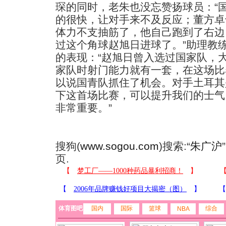
琛的同时，老朱也没忘赞扬球员：“
的很快，让对手来不及反应；董方卓
体力不支抽筋了，他自己跑到了右边
过这个角球赵旭日进球了。”助理教
的表现：“赵旭日曾入选过国家队，
家队时射门能力就有一套，在这场比
以说国青队抓住了机会。对手土耳其
下这首场比赛，可以提升我们的士气
非常重要。”
搜狗(
www.sogou.com
)搜索:“
朱广沪
页.
体育图吧
国内
国际
篮球
综合
NBA