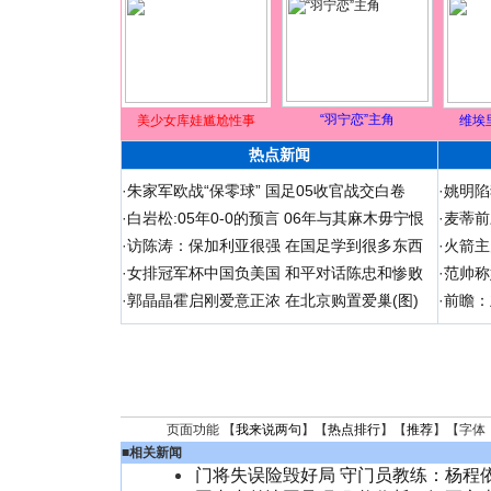
“羽宁恋”主角
美少女库娃尴尬性事
维埃
热点新闻
·
朱家军欧战“保零球” 国足05收官战交白卷
·
姚明陷
·
白岩松:05年0-0的预言 06年与其麻木毋宁恨
·
麦蒂前
·
访陈涛：保加利亚很强 在国足学到很多东西
·
火箭主
·
女排冠军杯中国负美国 和平对话陈忠和惨败
·
范帅称
·
郭晶晶霍启刚爱意正浓 在北京购置爱巢(图)
·
前瞻：
页面功能 【
我来说两句
】【
热点排行
】【
推荐
】【字体
■
相关新闻
门将失误险毁好局 守门员教练：杨程