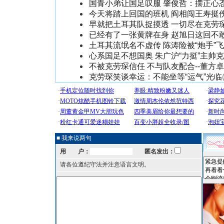
国青小弟让国足叹服 肇俊哲：摆正心
今天将踏上回国的班机 阎相闯王寿挺
早就把土耳其队捉摸透 一切尽在克劳
已经有了一张黄牌在身 赵旭日这回不
土耳其流氓名不虚传 陈涛险被“炮手”
心系国足不想国奥 朱广沪“力挺”主帅
不被克劳琛信任 不与队友配合--董方
克劳琛笑谈幸运：不能坐等“运气”光临
■ 我来说两句
用 户：
匿名发出：
请各位遵纪守法并注意语言文明。