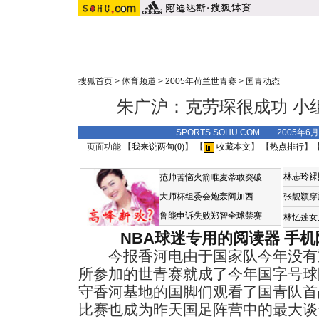
搜狐首页
>
体育频道
>
2005年荷兰世青赛
>
国青动态
朱广沪：克劳琛很成功 小
SPORTS.SOHU.COM 2005年6
页面功能 【
我来说两句(
0
)
】 【
收藏本文
】 【
热点排行
】
林志玲裸
范帅苦恼火箭唯麦蒂敢突破
大师杯组委会炮轰阿加西
张靓颖穿
鲁能申诉失败郑智全球禁赛
林忆莲女
NBA球迷专用的阅读器
手机
今报香河电由于国家队今年没有
所参加的世青赛就成了今年国字号球
守香河基地的国脚们观看了国青队首
比赛也成为昨天国足阵营中的最大谈