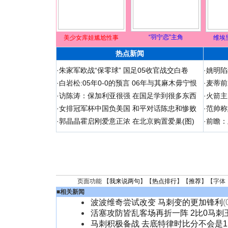
“羽宁恋”主角
美少女库娃尴尬性事
维埃
热点新闻
·
朱家军欧战“保零球” 国足05收官战交白卷
·
姚明陷
·
白岩松:05年0-0的预言 06年与其麻木毋宁恨
·
麦蒂前
·
访陈涛：保加利亚很强 在国足学到很多东西
·
火箭主
·
女排冠军杯中国负美国 和平对话陈忠和惨败
·
范帅称
·
郭晶晶霍启刚爱意正浓 在北京购置爱巢(图)
·
前瞻：
页面功能 【
我来说两句
】【
热点排行
】【
推荐
】【字体
■
相关新闻
波波维奇尝试改变 马刺变的更加锋利
(
活塞攻防皆乱客场再折一阵 2比0马刺
马刺积极备战 去底特律时比分不会是1