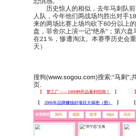
恐惧感。”
历史惊人的相似，去年马刺队前两
人队，今年他们两战场均胜出对手1
来的两场比赛上场均砍下60分以上
盘，菲舍尔上演一记“绝杀”；第六
在21％，惨遭淘汰。本赛季历史会
天）
搜狗(
www.sogou.com
)搜索:“
马刺
”
页.
体育图吧
国内
国际
篮球
综合
NBA