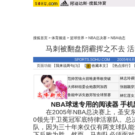
搜狐首页
>
体育频道
>
篮球世界
>
NBA总决赛
>
NBA动态
马刺被翻盘阴霾挥之不去 活
SPORTS.SOHU.COM 2005年6
页面功能 【
我来说两句(
3
)
】 【
收藏本文
】 【
热点排行
】
林志玲裸
范帅苦恼火箭唯麦蒂敢突破
大师杯组委会炮轰阿加西
张靓颖穿
鲁能申诉失败郑智全球禁赛
林忆莲女
NBA球迷专用的阅读器
手机
在2005年NBA总决赛上，圣安东
0领先于卫冕冠军底特律活塞队。总决
队，因为三十年来仅仅有两支球队能
下反败为胜。然而，马刺队必须面对