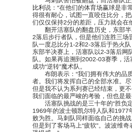
马刺队害怕被翻盘，而活塞队正好
比利
说：“在他们的体育场赢球是非
得很有耐心，试图一直咬住比分，把
们仅仅保持2分的差距，压力就会在
翻开活塞队的翻盘历史，东部半决
2落后步行者队，但是他们连胜三场
队一度总比分1-2和2-3落后于热
东部半决赛上，活塞队以2-3落后
队。如果再追溯到2002-03赛季，
成功“逆转”魔术队。
布朗表示：“我们拥有伟大的品质
者。我们将发挥自己的全部水准。尽
但是我不认为系列赛已经结束，更不
我们面临的最严峻的考验，但也是最
活塞队挑战的是三十年的“胜负定
1969年的波士顿凯尔特人队和197
败为胜。马刺队同样面临自己的挑战
但是到了客场马上“疲软”。波波维奇