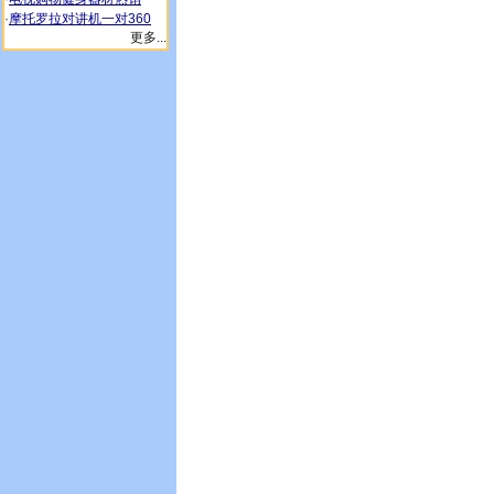
·
摩托罗拉对讲机一对360
更多...