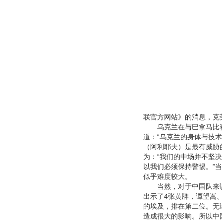
联官方网站》的消息，克
乌克兰在与巴拿马比赛
道：“乌克兰的身体与技
（阿利耶夫）是最有威胁
为：“我们的中场并不坚
以我们必须保持警惕。”
似乎难度较大。
当然，对于中国队来说
出示了4张黄牌，谭望嵩
的埃及，排在第二位。无
造成很大的影响。所以中