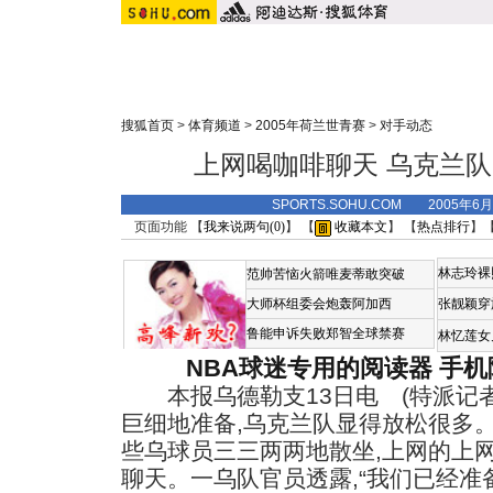
搜狐首页
>
体育频道
>
2005年荷兰世青赛
>
对手动态
上网喝咖啡聊天 乌克兰
SPORTS.SOHU.COM 2005年6
页面功能 【
我来说两句(
0
)
】 【
收藏本文
】 【
热点排行
】
林志玲裸
范帅苦恼火箭唯麦蒂敢突破
大师杯组委会炮轰阿加西
张靓颖穿
鲁能申诉失败郑智全球禁赛
林忆莲女
NBA球迷专用的阅读器
手机
本报乌德勒支13日电 (特派记者
巨细地准备,乌克兰队显得放松很多
些乌球员三三两两地散坐,上网的上
聊天。一乌队官员透露,“我们已经准