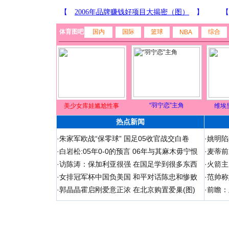
体育图吧
国内
国际
篮球
综合
NBA
“羽宁恋”主角
美少女库娃尴尬性事
维埃
热点新闻
·
朱家军欧战“保零球” 国足05收官战交白卷
·
姚明陷
·
白岩松:05年0-0的预言 06年与其麻木毋宁恨
·
麦蒂前
·
访陈涛：保加利亚很强 在国足学到很多东西
·
火箭主
·
女排冠军杯中国负美国 和平对话陈忠和惨败
·
范帅称
·
郭晶晶霍启刚爱意正浓 在北京购置爱巢(图)
·
前瞻：