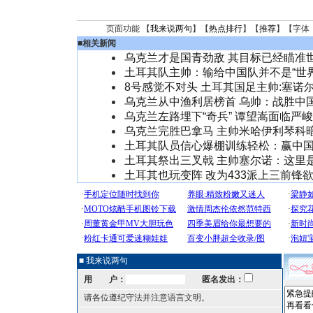
页面功能 【
我来说两句
】【
热点排行
】【
推荐
】【字体
■
相关新闻
乌克兰才是国青劲敌 其目标已经瞄准
土耳其队主帅：输给中国队并不是“世界
8号感觉不对头 土耳其国足主帅:塞诺
乌克兰从中渔利居榜首 乌帅：战胜中
乌克兰左路埋下“奇兵” 谭望嵩面临严
乌克兰完胜巴拿马 主帅米哈伊利琴科
土耳其队员信心爆棚训练轻松：赢中
土耳其祭出三叉戟 主帅塞尔诺：这里
土耳其也玩变阵 改为433派上三前锋
■ 我来说两句
用 户：
匿名发出：
请各位遵纪守法并注意语言文明。