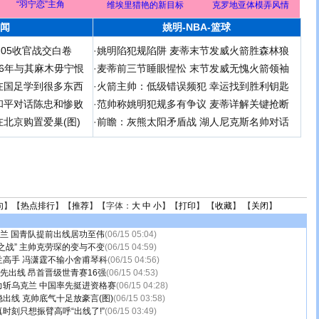
“羽宁恋”主角
维埃里猎艳的新目标
克罗地亚体模弄风情
闻
姚明-NBA-篮球
足05收官战交白卷
·
姚明陷犯规陷阱 麦蒂末节发威火箭胜森林狼
 06年与其麻木毋宁恨
·
麦蒂前三节睡眼惺忪 末节发威无愧火箭领袖
在国足学到很多东西
·
火箭主帅：低级错误频犯 幸运找到胜利钥匙
和平对话陈忠和惨败
·
范帅称姚明犯规多有争议 麦蒂详解关键抢断
北京购置爱巢(图)
·
前瞻：灰熊太阳矛盾战 湖人尼克斯名帅对话
句
】【
热点排行
】【
推荐
】【字体：
大
中
小
】【
打印
】 【
收藏
】 【
关闭
】
荷兰 国青队提前出线居功至伟
(06/15 05:04)
之战” 主帅克劳琛的变与不变
(06/15 04:59)
兰高手 冯潇霆不输小舍甫琴科
(06/15 04:56)
率先出线 昂首晋级世青赛16强
(06/15 04:53)
力斩乌克兰 中国率先挺进资格赛
(06/15 04:28)
出线 克帅底气十足放豪言(图)
(06/15 03:58)
时刻只想振臂高呼“出线了!”
(06/15 03:49)