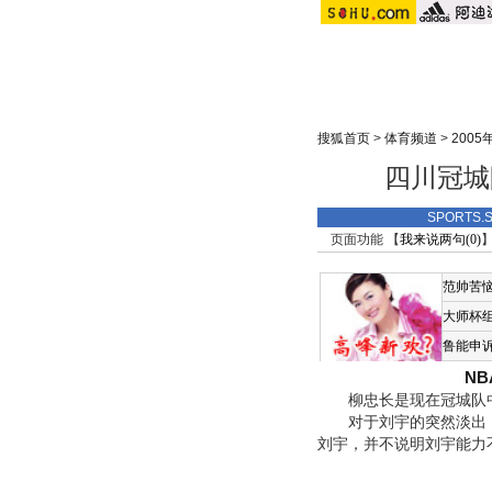
搜狐首页
>
体育频道
>
200
四川冠城
SPORTS
页面功能 【
我来说两句(
0
)
】
范帅苦
大师杯
鲁能申
N
柳忠长是现在冠城队中
对于刘宇的突然淡出，柳
刘宇，并不说明刘宇能力不