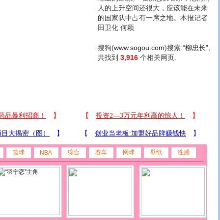
人的上升空间还很大，应该能在未来
的国家队中占有一席之地。本报记者
田卫化 何颖
搜狗(
www.sogou.com
)搜索:“
柳忠长
”,
共找到
3,916
个相关网页.
篮球
综合
赛车
网球
壁纸
性感
NBA