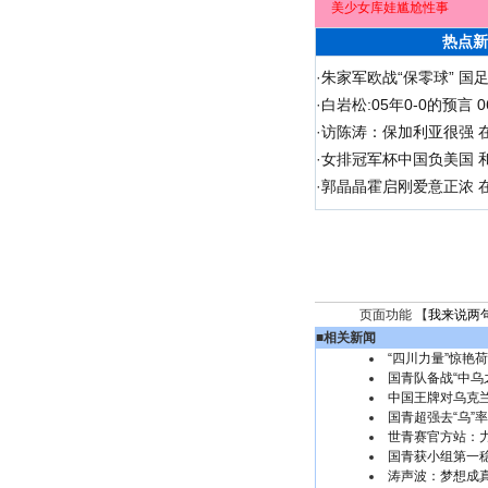
美少女库娃尴尬性事
热点新
·
朱家军欧战“保零球” 国
·
白岩松:05年0-0的预言
·
访陈涛：保加利亚很强 
·
女排冠军杯中国负美国 
·
郭晶晶霍启刚爱意正浓 在
页面功能 【
我来说两
■
相关新闻
“四川力量”惊艳
国青队备战“中乌
中国王牌对乌克
国青超强去“乌”
世青赛官方站：
国青获小组第一稳
涛声波：梦想成真