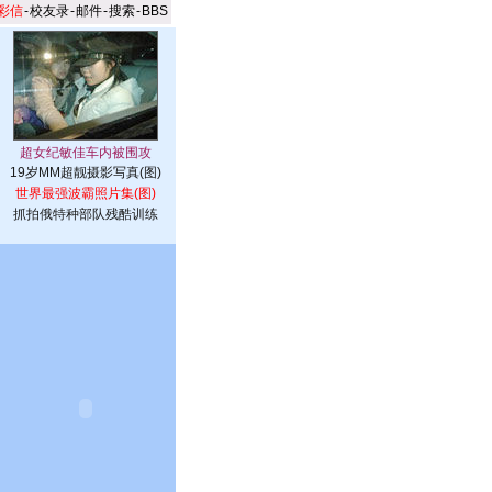
彩信
-
校友录
-
邮件
-
搜索
-
BBS
19岁MM超靓摄影写真(图)
世界最强波霸照片集(图)
抓拍俄特种部队残酷训练