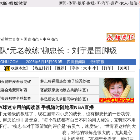
新闻
-
体育
-
娱乐
-
财经
-
IT
-
汽车
-
房产
-
女人
-
短信
-
5年荷兰世青赛
>
国青动态
>
中乌动态
队“元老教练”柳忠长：刘宇是国脚级
.SOHU.COM 2005年6月15日05:05 四川新闻网－成都商报
 【
收藏本文
】 【
热点排行
】【
推荐
】【字体：
大
中
小
】【
打印
】 【
关闭
】
林志玲裸照热卖
章子怡秀纱裙
恼火箭唯麦蒂敢突破
组委会炮轰阿加西
张靓颖穿旗袍展古典韵味(图)
诉失败郑智全球禁赛
林忆莲女儿掌掴同学偷拍(图)
BA球迷专用的阅读器
手机随时随地看NBA直播
元老级的教练了，现在国青四小虎的成长，也有柳忠长的一份功劳。
忠长也非常无奈。“每个教练都有自己不同的用人标准，克劳琛不用
行。”柳忠长对于谭望嵩的评价是“有灵气，速度快”。
“世青赛这样的大
赛，对他的锻炼是很大的，尤其是心
理上的磨练。”在柳忠长看来，他们两