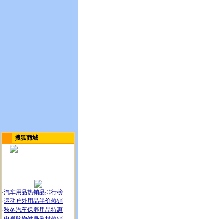
搜狐商城
·
汽车用品热销品排行榜
·
运动户外用品半价热销
·
秋冬汽车保养用品特惠
·
电视购物健身器材热销