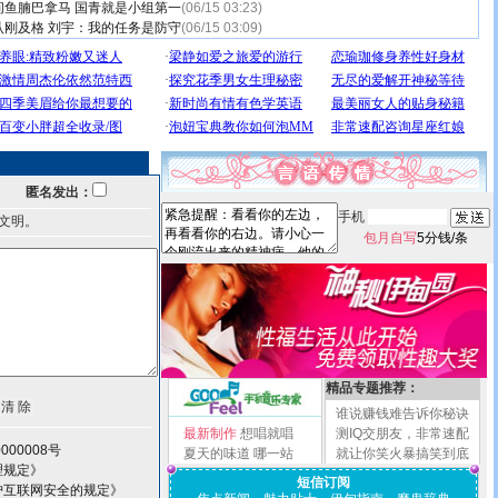
问鱼腩巴拿马 国青就是小组第一
(06/15 03:23)
认刚及格 刘宇：我的任务是防守
(06/15 03:09)
匿名发出：
手机
文明。
包月自写
5分钱/条
精品专题推荐：
谁说赚钱难告诉你秘诀
最新制作
想唱就唱
测IQ交朋友，非常速配
000008号
夏天的味道
哪一站
就让你笑火暴搞笑到底
理规定》
短信订阅
护互联网安全的规定》