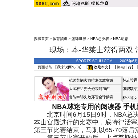
搜狐首页
>
体育频道
>
篮球世界
>
NBA总决赛
>
NBA动态
现场：本-华莱士获得两双
SPORTS.SOHU.COM 2005年6
页面功能 【
我来说两句(
0
)
】 【
收藏本文
】 【
热点排行
】
林志玲裸
范帅苦恼火箭唯麦蒂敢突破
大师杯组委会炮轰阿加西
张靓颖穿
鲁能申诉失败郑智全球禁赛
林忆莲女
NBA球迷专用的阅读器
手机
北京时间6月15日9时，NBA总
本山宫殿进行的比赛中，底特律活塞
第三节比赛结束，马刺以65-70落后
第三节比赛开始后，
比卢普斯
外