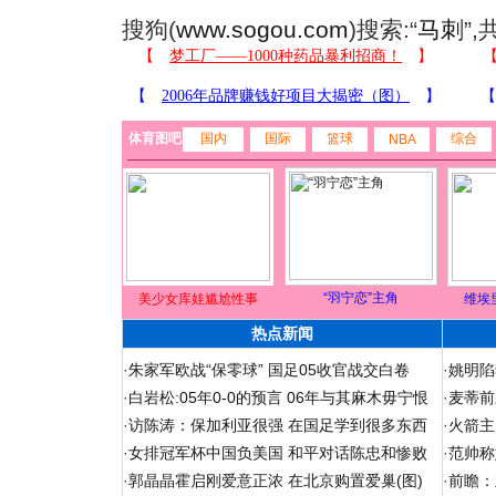
搜狗(
www.sogou.com
)搜索:“
马刺
”
体育图吧
国内
国际
篮球
综合
NBA
“羽宁恋”主角
美少女库娃尴尬性事
维埃
热点新闻
·
朱家军欧战“保零球” 国足05收官战交白卷
·
姚明陷
·
白岩松:05年0-0的预言 06年与其麻木毋宁恨
·
麦蒂前
·
访陈涛：保加利亚很强 在国足学到很多东西
·
火箭主
·
女排冠军杯中国负美国 和平对话陈忠和惨败
·
范帅称
·
郭晶晶霍启刚爱意正浓 在北京购置爱巢(图)
·
前瞻：