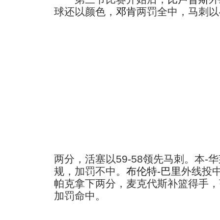
球还以颜色，
邓肯
两罚全中，马刺以4
两分，活塞以59-58领先马刺。本
规，加罚不中。
布伦特-巴里
外线投
帕克拿下两分，麦克代斯补篮得手，
加罚命中。