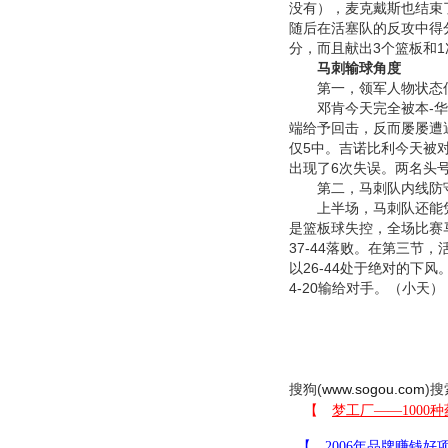
没有），麦克戴斯也结束
随后在活塞队的反攻中得分
分，而且献出3个篮板和1
马刺输球角度
第一，领军人物状态
邓肯今天完全被本-华莱
端给予回击，反而屡屡遭
仅5中。吉诺比利今天被对
出现了6次失误。两名头
第二，马刺队内线防
上半场，马刺队还能凭
是篮板球失控，全场比赛
37-44落败。在第三节
以26-44处于绝对的下
4-20输给对手。（小天）
搜狗(
www.sogou.com
)搜