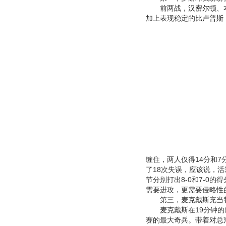
前两战，
汉密尔顿
、
加上表现稳定的
比卢普斯
缠住，两人仅得14分和7
了18次失误，应该说，
节分别打出8-0和7-0
需要进攻，更需要侵略性
第三，麦克戴斯充当
麦克戴斯在19分钟的出
赛的最大奇兵。带着对总