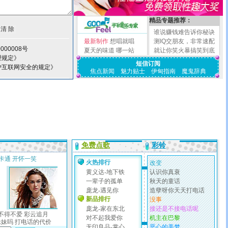
精品专题推荐：
谁说赚钱难告诉你秘诀
最新制作
想唱就唱
测IQ交朋友，非常速配
000008号
夏天的味道
哪一站
就让你笑火暴搞笑到底
理规定》
短信订阅
护互联网安全的规定》
焦点新闻
魅力贴士
伊甸指南
魔鬼辞典