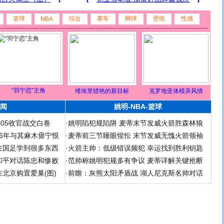
篮球
综合
赛车
网球
壁纸
性感
NBA
“羽宁恋”主角
维埃里猎艳的新目标
克罗地亚体模弄风情
闻
姚明-NBA-篮球
足05收官战交白卷
·
姚明陷犯规陷阱 麦蒂末节发威火箭胜森林狼
 06年与其麻木毋宁恨
·
麦蒂前三节睡眼惺忪 末节发威无愧火箭领袖
在国足学到很多东西
·
火箭主帅：低级错误频犯 幸运找到胜利钥匙
和平对话陈忠和惨败
·
范帅称姚明犯规多有争议 麦蒂详解关键抢断
北京购置爱巢(图)
·
前瞻：灰熊太阳矛盾战 湖人尼克斯名帅对话