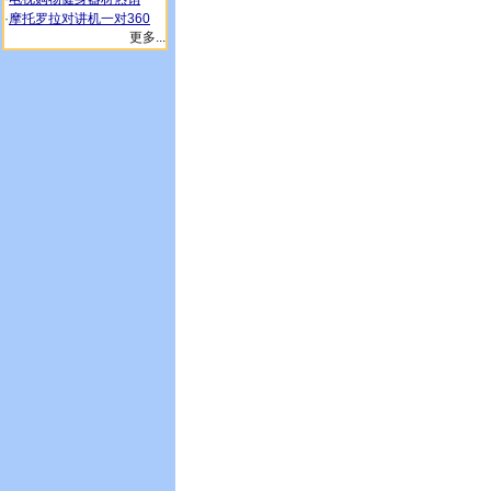
·
摩托罗拉对讲机一对360
更多...