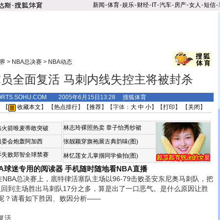
新闻
-
体育
-
娱乐
-
财经
-
IT
-
汽车
-
房产
-
女人
-
短信
-
界
>
NBA总决赛
>
NBA动态
员全面复活 马刺内线失控主将被封杀
ORTS.SOHU.COM 2005年6月15日13:28 搜狐体育
 【
收藏本文
】 【
热点排行
】【
推荐
】【字体：
大
中
小
】【
打印
】 【
关闭
】
林志玲裸照热卖
章子怡秀纱裙
恼火箭唯麦蒂敢突破
组委会炮轰阿加西
张靓颖穿旗袍展古典韵味(图)
诉失败郑智全球禁赛
林忆莲女儿掌掴同学偷拍(图)
BA球迷专用的阅读器
手机随时随地看NBA直播
BA总决赛上，底特律活塞队主场以96-79击败圣安东尼奥马刺队，把
队回到主场胜出马刺队17分之多，算是出了一口恶气。是什么原因让胜
呢？请看如下胜因、败因分析——
复活