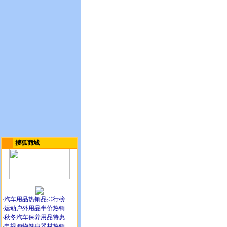
搜狐商城
·
汽车用品热销品排行榜
·
运动户外用品半价热销
·
秋冬汽车保养用品特惠
·
电视购物健身器材热销