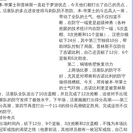
本-华莱士
和普林斯一直处于梦游状态，今天他们都打出了自己的亮点，
，活塞队的多点进攻使得马刺队防不胜防。
本-华莱士的斗志高人一筹，
带动了全队的士气。他不仅扣篮不
断，在防守一端更是超级神勇（各种
抢眼的技术统计均在防守一端，5次盖
帽、3次抢断和11个篮板）。汉密尔顿
砍下24分，其中第三节独得10分，帮
助球队控制了局面。普林斯不仅防住
了
吉诺比利
，自己还贡献了12分、6个
篮板和5次助攻。
第二，铜墙铁壁恢复功力
上两场比赛，活塞队的防守不
好，尤其是对
邓肯
和吉诺比利的防守
做得很糟糕。今天，邓肯被本-华莱士
的士气吓倒，吉诺比利更是被普林斯
分。活塞队全队送出了10次盖帽，并且完成了12次抢断，迫使对手出现
活塞队的防守发挥了极致水平。下半场，活塞频频打出得分高潮——第三
的得分高潮，第四节再度打出一个11-0的得分高潮锁定胜局。完成这些不仅
的防守。
替补奇兵
场时间内，砍下12分、9个篮板、3次抢断和2次盖帽，不愧为本场比
冠军戒指的渴望之情（他赛前说，其他球员都有一枚冠军戒指，自己却