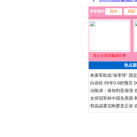
体育图吧
国内
国际
美少女库娃尴尬性事
热点新
·
朱家军欧战“保零球” 国
·
白岩松:05年0-0的预言
·
访陈涛：保加利亚很强 
·
女排冠军杯中国负美国 
·
郭晶晶霍启刚爱意正浓 在