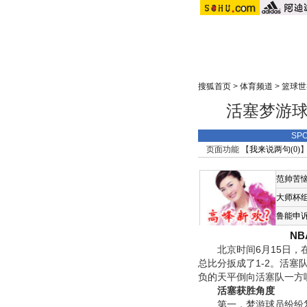
搜狐首页
>
体育频道
>
篮球世
活塞梦游球
SP
页面功能 【
我来说两句(
0
)
】
范帅苦
大师杯
鲁能申
N
北京时间6月15日，在N
总比分扳成了1-2。活塞
负的天平倒向活塞队一方
活塞获胜角度
第一，梦游球员纷纷