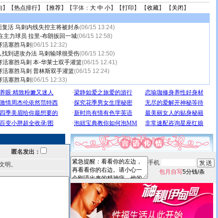
句
】【
热点排行
】【
推荐
】【字体：
大
中
小
】【
打印
】 【
收藏
】 【
关闭
】
面复活 马刺内线失控主将被封杀
(06/15 13:24)
在主力球员 拉里-布朗扳回一城
(06/15 12:58)
赛活塞胜马刺
(06/15 12:32)
人找到进攻办法 马刺输球很受伤
(06/15 12:50)
赛活塞胜马刺 本-华莱士双手灌篮
(06/15 12:41)
赛活塞胜马刺 普林斯双手灌篮
(06/15 12:24)
赛活塞胜马刺
(06/15 12:33)
匿名发出：
手机
文明。
包月自写
5分钱/条