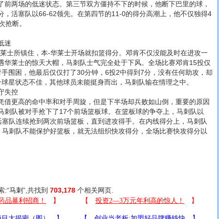
了前两场的低迷状态。第三节双方僵持不下的时候，他断下巴里的球，
，活塞队以66-62领先。在第四节的11-0的得分高潮上，他不仅独得4
次抢断。
低迷
士所镇住，本-华莱士开场就扣篮得分。邓肯不仅没能及时在进攻一
遇华莱士的惊天大帽，马刺队士气完全处于下风。全场比赛邓肯15投仅
手围困，他最后仅仅打了30分钟，6投2中得到7分，没有任何助攻，却
号球星状态不佳，其他球员未能挺身而出，马刺队输在情理之中。
守失控
借更高的命中率和对手周旋，但是下半场却兵败如山倒，重要的原因
马刺队被对手抢下了17个前场篮板球。在篮板球的争夺上，马刺队以
，活塞队连续抢到两次前场篮板，直到进攻得手。在内线得分上，马刺队
风。马刺队不能保护好篮板，就无法组织快攻得分，全场比赛快攻得分以
索:“
马刺
”,共找到
703,178
个相关网页.