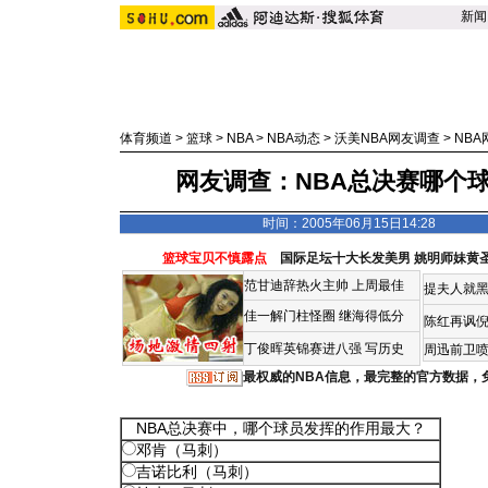
新闻
体育频道
>
篮球
>
NBA
>
NBA动态
>
沃美NBA网友调查
>
NB
网友调查：NBA总决赛哪个
时间：2005年06月15日14:28
篮球宝贝不慎露点
国际足坛十大长发美男
姚明师妹黄
范甘迪辞热火主帅
上周最佳
提夫人就黑
佳一解门柱怪圈
继海得低分
陈红再讽
丁俊晖英锦赛进八强 写历史
周迅前卫喷
最权威的NBA信息，最完整的官方数据，
NBA总决赛中，哪个球员发挥的作用最大？
邓肯（马刺）
吉诺比利（马刺）