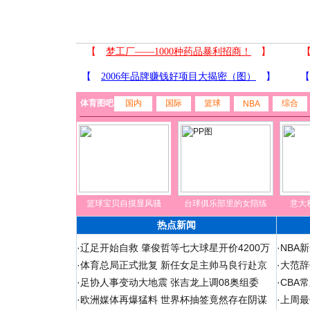
体育图吧
国内
国际
篮球
综合
NBA
篮球宝贝自摸显风骚
台球俱乐部里的女陪练
意大
热点新闻
·
辽足开始自救 肇俊哲等七大球星开价4200万
·
NBA
·
体育总局正式批复 新任女足主帅马良行赴京
·
大范辞
·
足协人事变动大地震 张吉龙上调08奥组委
·
CBA
·
欧洲媒体再爆猛料 世界杯抽签竟然存在阴谋
·
上周最