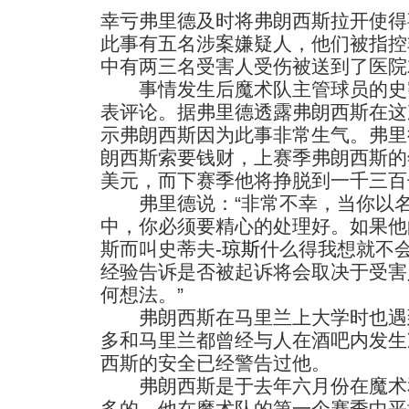
幸亏弗里德及时将弗朗西斯拉开使得
此事有五名涉案嫌疑人，他们被指控
中有两三名受害人受伤被送到了医院
事情发生后魔术队主管球员的史
表评论。据弗里德透露弗朗西斯在这
示弗朗西斯因为此事非常生气。弗里
朗西斯索要钱财，上赛季弗朗西斯的
美元，而下赛季他将挣脱到一千三百
弗里德说：“非常不幸，当你以名
中，你必须要精心的处理好。如果他
斯而叫史蒂夫-
琼斯
什么得我想就不
经验告诉是否被起诉将会取决于受害
何想法。”
弗朗西斯在马里兰上大学时也遇
多和马里兰都曾经与人在酒吧内发生
西斯的安全已经警告过他。
弗朗西斯是于去年六月份在魔术
多的，他在魔术队的第一个赛季中平均