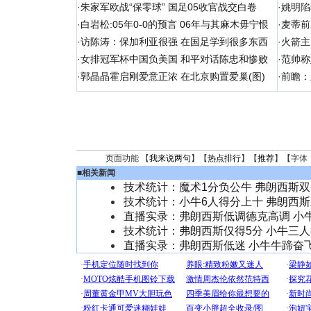
·
朱家军欧战“保零球” 国足05收官战交白卷
·
姚明陷
·
白岩松:05年0-0的预言 06年与其麻木毋宁恨
·
麦蒂前
·
访陈涛：保加利亚很强 在国足学到很多东西
·
火箭主
·
女排冠军杯中国负美国 和平对话陈忠和惨败
·
范帅称
·
郭晶晶霍启刚爱意正浓 在北京购置爱巢(图)
·
前瞻：
页面功能 【
我来说两句
】【
热点排行
】【
推荐
】【字体
■
相关新闻
技术统计：魔术1分负公牛 弗朗西斯
技术统计：小牛6人得分上十 弗朗西斯
直播实录：弗朗西斯低调德克高调 小
技术统计：弗朗西斯仅得5分 小牛三
直播实录：弗朗西斯低迷 小牛牛蹄奋飞