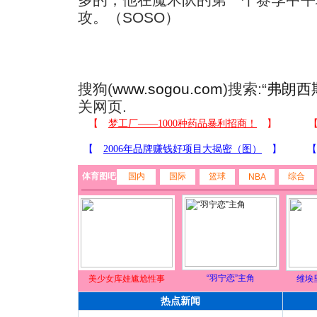
攻。（SOSO）
搜狗(
www.sogou.com
)搜索:“
弗朗西
关网页.
体育图吧
国内
国际
篮球
综合
NBA
“羽宁恋”主角
美少女库娃尴尬性事
维埃
热点新闻