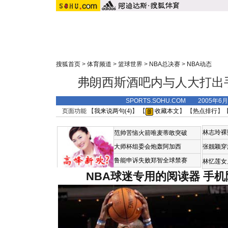
搜狐首页
>
体育频道
>
篮球世界
>
NBA总决赛
>
NBA动态
弗朗西斯酒吧内与人大打出
SPORTS.SOHU.COM 2005年6
页面功能 【
我来说两句(
4
)
】 【
收藏本文
】 【
热点排行
】
林志玲裸
范帅苦恼火箭唯麦蒂敢突破
大师杯组委会炮轰阿加西
张靓颖穿
鲁能申诉失败郑智全球禁赛
林忆莲女
NBA球迷专用的阅读器
手机