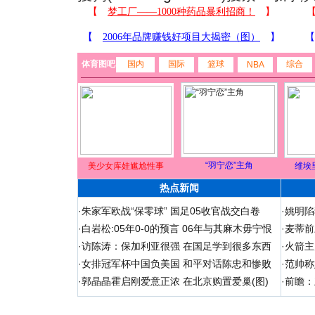
体育图吧
国内
国际
篮球
综合
NBA
“羽宁恋”主角
美少女库娃尴尬性事
维埃
热点新闻
·
朱家军欧战“保零球” 国足05收官战交白卷
·
姚明陷
·
白岩松:05年0-0的预言 06年与其麻木毋宁恨
·
麦蒂前
·
访陈涛：保加利亚很强 在国足学到很多东西
·
火箭主
·
女排冠军杯中国负美国 和平对话陈忠和惨败
·
范帅称
·
郭晶晶霍启刚爱意正浓 在北京购置爱巢(图)
·
前瞻：