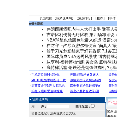
页面功能 【
我来说两句
】【
热点排行
】【
推荐
】【字体
■
相关新闻
弗朗西斯酒吧内与人大打出手 受害人
吉诺比利伤势无碍比赛 第四场邓肯说
NBA球星也信颜色能带来好运 汉密尔
在防守上占尽汉密尔顿便宜 “面具人”
始于刀光剑影结束于鲜花香槟 7.1罢
国际球员成NBA选秀风景线 博古特继
从亨利-福特博物馆到美女岛 底特律城
底特律活塞 钢铁还是钢铁绞肉机？
(06
■ 我来说两句
用 户：
匿名发出：
请各位遵纪守法并注意语言文明。