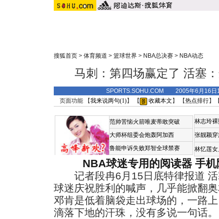
搜狐首页
>
体育频道
>
篮球世界
>
NBA总决赛
>
NBA动态
马刺：第四场赢定了 活塞
SPORTS.SOHU.COM 2005年6月1
页面功能 【
我来说两句(
1
)
】 【
收藏本文
】 【
热点排行
】
林志玲裸
范帅苦恼火箭唯麦蒂敢突破
大师杯组委会炮轰阿加西
张靓颖穿
鲁能申诉失败郑智全球禁赛
林忆莲女
NBA球迷专用的阅读器
手机
记者段冉6月15日底特律报道 活
球迷庆祝胜利的喊声，几乎能掀翻奥
邓肯是低着脑袋走出球场的，一路上
滴落下地的汗珠，没有多说一句话。