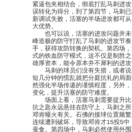
紧逼包夹相结合，彻底打乱马刺进攻
误转化为得分，到了第四节，马刺已
新调试失败，活塞的半场进攻都可从
大优势。
也可以说，活塞的进攻问题并未
峰造极的防守打乱了马刺的进攻节奏
手，获得攻防转换的契机。第四场，
式的铁血防守模式，这不仅是制胜之
雄厚资本，能令原本并不犀利的进攻
马刺的球员们没有失措，或者说前
短几分钟的慌乱就把分庭抗礼的局面
然强化半场传递的谨慎程度，另外，
变化，提升活塞的防守难度。
场面上看，活塞马刺需要提升比
抗之匙永远悬挂在防守上，马刺之所
邓肯哑火有关。石佛的接球位置频繁
连续遭到破坏，导致邓肯才15投5
蚕食。第四场中，马刺必然使用外围