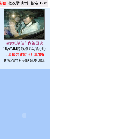
彩信
-
校友录
-
邮件
-
搜索
-
BBS
19岁MM超靓摄影写真(图)
世界最强波霸照片集(图)
抓拍俄特种部队残酷训练