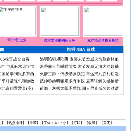
“羽宁恋”主角
维埃里猎艳的新目标
克罗地亚体模弄风情
闻
姚明-NBA-篮球
足05收官战交白卷
·
姚明陷犯规陷阱 麦蒂末节发威火箭胜森林狼
 06年与其麻木毋宁恨
·
麦蒂前三节睡眼惺忪 末节发威无愧火箭领袖
在国足学到很多东西
·
火箭主帅：低级错误频犯 幸运找到胜利钥匙
和平对话陈忠和惨败
·
范帅称姚明犯规多有争议 麦蒂详解关键抢断
北京购置爱巢(图)
·
前瞻：灰熊太阳矛盾战 湖人尼克斯名帅对话
句
】【
热点排行
】【
推荐
】【字体：
大
中
小
】【
打印
】 【
收藏
】 【
关闭
】