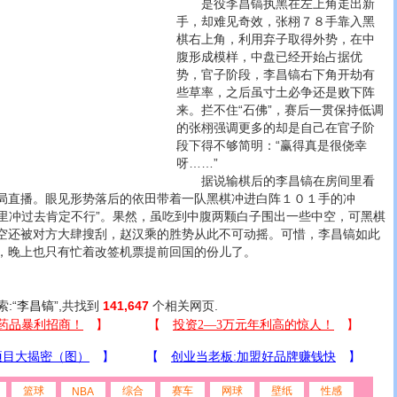
是役李昌镐执黑在左上角走出新
手，却难见奇效，张栩７８手靠入黑
棋右上角，利用弃子取得外势，在中
腹形成模样，中盘已经开始占据优
势，官子阶段，李昌镐右下角开劫有
些草率，之后虽寸土必争还是败下阵
来。拦不住“石佛”，赛后一贯保持低调
的张栩强调更多的却是自己在官子阶
段下得不够简明：“赢得真是很侥幸
呀……”
据说输棋后的李昌镐在房间里看
局直播。眼见形势落后的依田带着一队黑棋冲进白阵１０１手的冲
这里冲过去肯定不行”。果然，虽吃到中腹两颗白子围出一些中空，可黑棋
空还被对方大肆搜刮，赵汉乘的胜势从此不可动摇。可惜，李昌镐如此
，晚上也只有忙着改签机票提前回国的份儿了。
索:“
李昌镐
”,共找到
141,647
个相关网页.
篮球
综合
赛车
网球
壁纸
性感
NBA