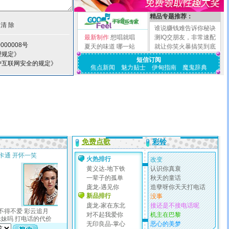
精品专题推荐：
谁说赚钱难告诉你秘诀
最新制作
想唱就唱
测IQ交朋友，非常速配
000008号
夏天的味道
哪一站
就让你笑火暴搞笑到底
理规定》
短信订阅
护互联网安全的规定》
焦点新闻
魅力贴士
伊甸指南
魔鬼辞典