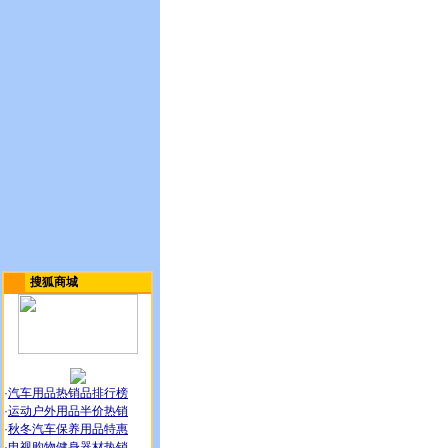
搜狐商城
·
汽车用品热销品排行榜
·
运动户外用品半价热销
·
秋冬汽车保养用品特惠
·
电视购物健身器材热销