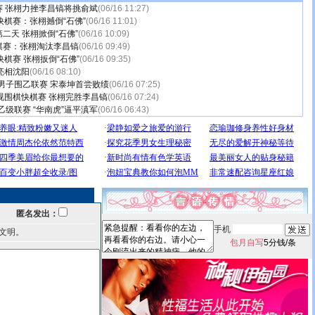
 张栩力挫李昌镐将挑俞斌
(06/16 11:27)
快棋赛：张栩撼倒“石佛”
(06/16 11:01)
二天 张栩掀倒“石佛”
(06/16 10:09)
棋赛：张栩淘汰李昌镐
(06/16 09:49)
棋赛 张栩扳倒“石佛”
(06/16 09:35)
亮相沈阳
(06/16 08:10)
国男子围乙联赛 宋泰坤首尝败绩
(06/16 07:25)
视围棋快棋赛 张栩完胜李昌镐
(06/16 07:24)
乙级联赛 “华南虎”逼平滇军
(06/16 06:43)
匿名发出：
手机
文明。
包月自写
5分钱/条