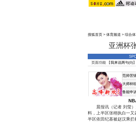
搜狐首页
>
体育频道
>
综合体
亚洲杯张
SP
页面功能 【
我来说两句(
0
)
】
范帅苦
大师杯
鲁能申
N
晨报讯（记者 刘莹）第
料，上半区张栩执白一又
半区依田纪基被赵汉乘拦