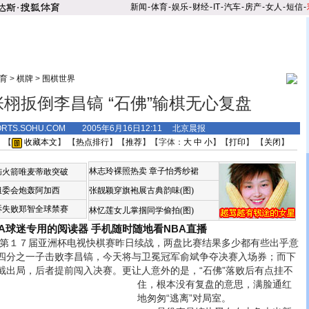
新闻
-
体育
-
娱乐
-
财经
-
IT
-
汽车
-
房产
-
女人
-
短信
-
育
>
棋牌
>
围棋世界
栩扳倒李昌镐 “石佛”输棋无心复盘
ORTS.SOHU.COM 2005年6月16日12:11 北京晨报
 【
收藏本文
】 【
热点排行
】【
推荐
】【字体：
大
中
小
】【
打印
】 【
关闭
】
林志玲裸照热卖
章子怡秀纱裙
恼火箭唯麦蒂敢突破
组委会炮轰阿加西
张靓颖穿旗袍展古典韵味(图)
诉失败郑智全球禁赛
林忆莲女儿掌掴同学偷拍(图)
BA球迷专用的阅读器
手机随时随地看NBA直播
１７届亚洲杯电视快棋赛昨日续战，两盘比赛结果多少都有些出乎意
四分之一子击败李昌镐，今天将与卫冕冠军俞斌争夺决赛入场券；而下
截出局，后者提前闯入决赛。
更让人意外的是，“石佛”落败后有点挂不
住，根本没有复盘的意思，满脸通红
地匆匆“逃离”对局室。