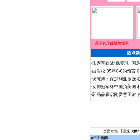
美少女库娃尴尬性事
热点新
·
朱家军欧战“保零球” 国
·
白岩松:05年0-0的预言
·
访陈涛：保加利亚很强 
·
女排冠军杯中国负美国 
·
郭晶晶霍启刚爱意正浓 在
页面功能 【
我来说两
■
相关新闻