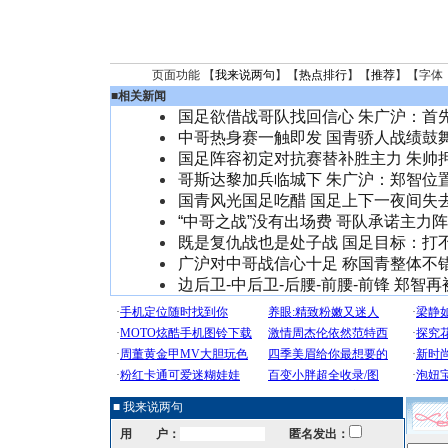
页面功能 【
我来说两句
】【
热点排行
】【
推荐
】【字体
■
相关新闻
国足欲借战哥队找回信心 朱广沪：首
中哥热身赛一触即发 国青骄人战绩鼓
国足阵容初定对抗赛替补胜主力 朱帅
哥斯达黎加兵临城下 朱广沪：郑智位
国青风光国足吃醋 国足上下一夜间失
“中哥之战”没有出场费 哥队承诺主力
既是复仇战也是处子战 国足目标：打
广沪对中哥战信心十足 称国青整体不
边后卫-中后卫-后腰-前腰-前锋 郑智
■ 我来说两句
用 户：
匿名发出：