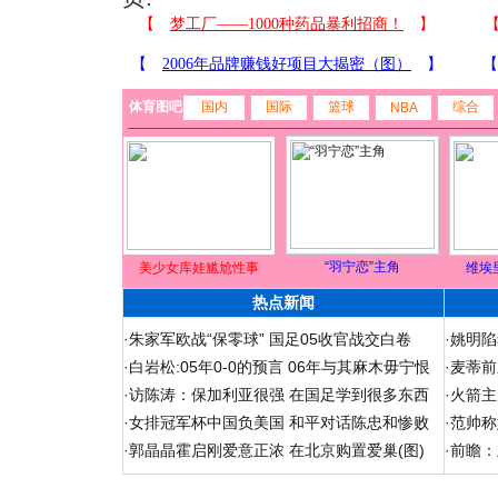
体育图吧
国内
国际
篮球
综合
NBA
“羽宁恋”主角
美少女库娃尴尬性事
维埃
热点新闻
·
朱家军欧战“保零球” 国足05收官战交白卷
·
姚明陷
·
白岩松:05年0-0的预言 06年与其麻木毋宁恨
·
麦蒂前
·
访陈涛：保加利亚很强 在国足学到很多东西
·
火箭主
·
女排冠军杯中国负美国 和平对话陈忠和惨败
·
范帅称
·
郭晶晶霍启刚爱意正浓 在北京购置爱巢(图)
·
前瞻：