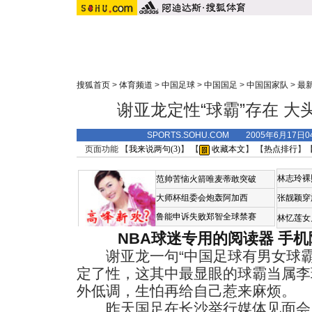
搜狐首页
>
体育频道
>
中国足球
>
中国国足
>
中国国家队
>
最
谢亚龙定性“球霸”存在 
SPORTS.SOHU.COM 2005年6月17
页面功能 【
我来说两句(
3
)
】 【
收藏本文
】 【
热点排行
】
林志玲裸
范帅苦恼火箭唯麦蒂敢突破
大师杯组委会炮轰阿加西
张靓颖穿
鲁能申诉失败郑智全球禁赛
林忆莲女
NBA球迷专用的阅读器
手机
谢亚龙一句“中国足球有男女球霸
定了性，这其中最显眼的球霸当属李
外低调，生怕再给自己惹来麻烦。
昨天国足在长沙举行媒体见面会