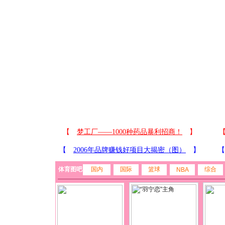
体育图吧
国内
国际
篮球
综合
NBA