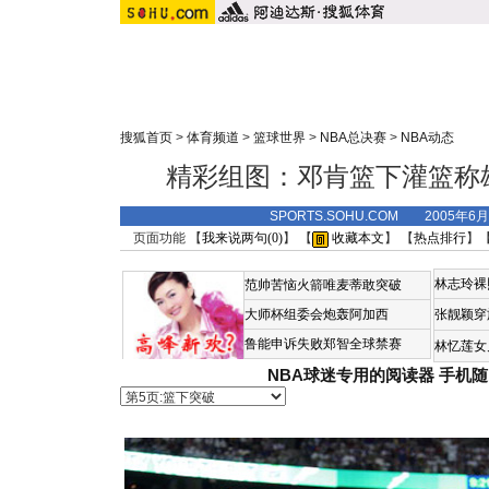
搜狐首页
>
体育频道
>
篮球世界
>
NBA总决赛
>
NBA动态
精彩组图：邓肯篮下灌篮称
SPORTS.SOHU.COM 2005年6
页面功能 【
我来说两句(
0
)
】 【
收藏本文
】 【
热点排行
】
林志玲裸
范帅苦恼火箭唯麦蒂敢突破
大师杯组委会炮轰阿加西
张靓颖穿
鲁能申诉失败郑智全球禁赛
林忆莲女
NBA球迷专用的阅读器
手机随