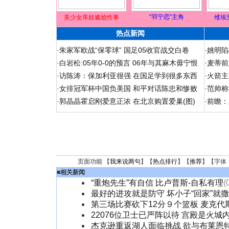
“羽宁恋”主角
美少女库娃尴尬性事
维埃
热点新闻
·
朱家军欧战“保零球” 国足05收官战交白卷
·
姚明陷
·
白岩松:05年0-0的预言 06年与其麻木毋宁恨
·
麦蒂前
·
访陈涛：保加利亚很强 在国足学到很多东西
·
火箭主
·
女排冠军杯中国负美国 和平对话陈忠和惨败
·
范帅称
·
郭晶晶霍启刚爱意正浓 在北京购置爱巢(图)
·
前瞻：
页面功能 【
我来说两句
】【
热点排行
】【
推荐
】【字体
■
相关新闻
“重炮先生”有自信 比卢普斯-自私有理
(
最好的进攻就是防守 坏小子“回家”就撒
第三场比赛砍下12分９个篮板 麦克代
22076位卫士已严阵以待 宫殿是火城
杰克逊重返湖人面临挑战 欲与布莱恩