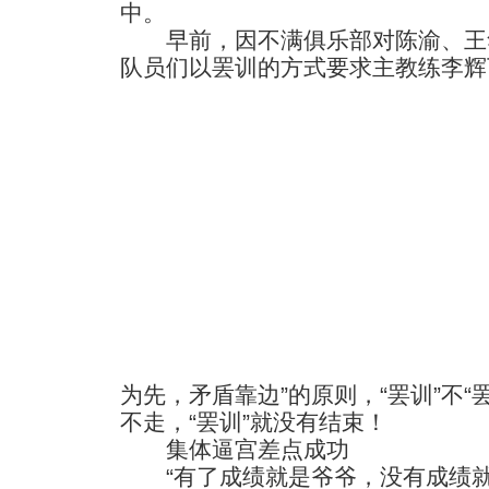
中。
早前，因不满俱乐部对陈渝、王华
队员们以罢训的方式要求主教练李辉
为先，矛盾靠边”的原则，“罢训”不“
不走，“罢训”就没有结束！
集体逼宫差点成功
“有了成绩就是爷爷，没有成绩就是