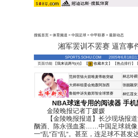
搜狐首页
>
体育频道
>
中国足球
>
中甲联赛
>
最新动态
湘军罢训不罢赛 逼宫事
SPORTS.SOHU.COM 2005年6月18
页面功能 【
我来说两句(
4
)
】 【
收藏本文
】 【
热点排行
】
林志玲裸
范帅苦恼火箭唯麦蒂敢突破
大师杯组委会炮轰阿加西
张靓颖穿
鲁能申诉失败郑智全球禁赛
林忆莲女
NBA球迷专用的阅读器
手机
金陵晚报记者丁媛媛
【金陵晚报报道】长沙现场报道
酗酒、陈永强血案……中国足球就像
一“乱”百“乱”。甚至，连足球不甚