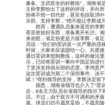
兼备、文武双全的好教练”，湖南省足
主帅李辉给出了这样的评语，并向所
协将不惜一切代价，甚至包括取消中
乐部、支持李辉，“绝不能让李辉成为
然而，遭遇队员集体逼宫的李辉
甚至收拾好东西，准备离开长沙。湘
来劝慰，省足协更是力挺李辉，省足
员说：“你们的罢训是一次严重的违
时候，大家本应该团结一心、共度难
通过罢训来抵制教练，这样的做法显
示，已经将罢训一事向中国足协进行
了坚决支持俱乐部的态度。李鸿贵严
这次罢训成为第二个深圳事件、决不
斌！”得到领导的支持，李辉决定留
据悉，湖南省领导也介入了“罢训
后，8名主力队员在省领导的指示下
话。不过，由于双方不可调和的矛盾
展。球员们仍不愿意妥协，不愿意随