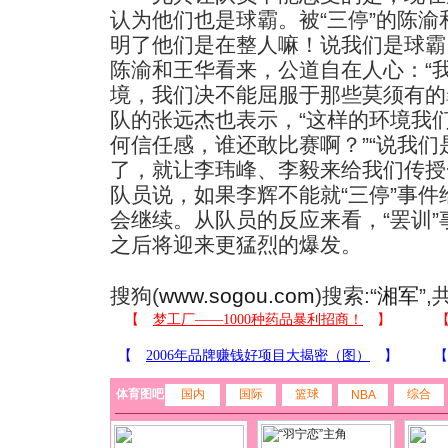
认为他们也是球霸。被“三停”的陈渝
明了他们是在整人嘛！说我们是球霸
陈渝和王华看来，公道自在人心：“
境，我们决不能屈服于那些莫须有的
队的张远杰也表示，“这样的环境我
何信任感，谁还敢比赛啊？”“说我
了，就让李玮峰、李毅来给我们传授
队员说，如果李辉不能就“三停”事件
会继续。从队员的反应来看，“罢训
之后将迎来更猛烈的爆发。
搜狗(
www.sogou.com
)搜索:“
湘军
”
体育图吧
国内
国际
篮球
综合
NBA