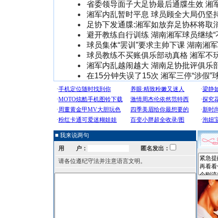
省委领导面子大足协最后通牒生效 湘
湘军内乱暂时平息 球员顾全大局仍坚
足协下发通牒:湘军如放弃足协杯将取
避开教练自行训练 湖南湘军球员继续“
球员集体“罢训”要求主帅下课 湖南湘
球员教练不买账俱乐部动真格 湘军不
湘军内乱越闹越大 湖南足协批评俱乐
在15分钟失误了15次 湘军三停“涉假”
■ 我来说两句
用 户：
匿名发出：
请各位遵纪守法并注意语言文明。