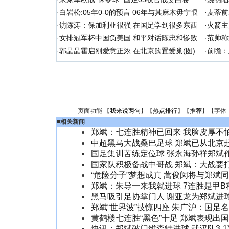
·
白岩松:05年0-0的预言 06年与其麻木毋宁恨
·
麦蒂前
·
访陈涛：保加利亚很强 在国足学到很多东西
·
火箭主
·
女排冠军杯中国负美国 和平对话陈忠和惨败
·
范帅称
·
郭晶晶霍启刚爱意正浓 在北京购置爱巢(图)
·
前瞻：
页面功能 【
我来说两句
】【
热点排行
】【
推荐
】【字体
■
相关新闻
郑斌：七连胜精神已回来 我脸皮厚不
中超黑马大战桑巴足球 郑斌已从北京
国足集训苦练定位球 张永海孙祥郑斌
国家队积极备战中哥战 郑斌：大战要
“危险分子”梦想成真 蒿俊闵将与郑斌
郑斌：朱导一来我就进球 7连胜是甲B
黑马吸引足协掌门人 谢亚龙为郑斌进
郑斌“世界波”技惊四座 朱广沪：国足
黄鹤楼七连胜“黑色”十足 郑斌表现出
快讯：郑斌破门维森特进球 武汉队3-