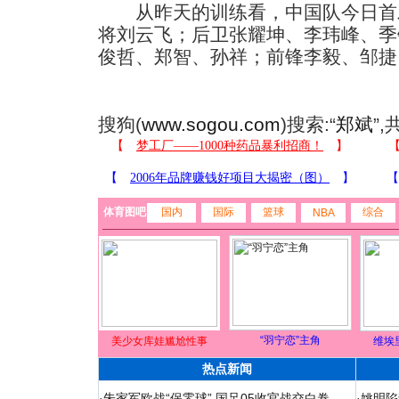
从昨天的训练看，中国队今日首发
将刘云飞；后卫张耀坤、李玮峰、季
俊哲、郑智、孙祥；前锋李毅、邹捷
搜狗(
www.sogou.com
)搜索:“
郑斌
”
体育图吧
国内
国际
篮球
综合
NBA
“羽宁恋”主角
美少女库娃尴尬性事
维埃
热点新闻
·
朱家军欧战“保零球” 国足05收官战交白卷
·
姚明陷