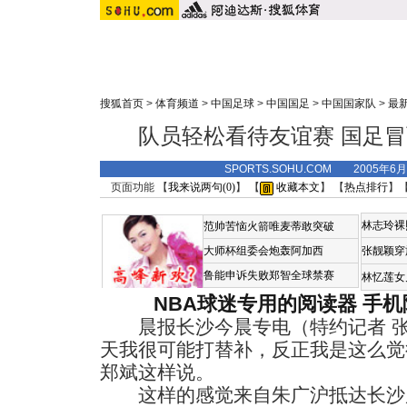
搜狐首页
>
体育频道
>
中国足球
>
中国国足
>
中国国家队
>
最
队员轻松看待友谊赛 国足
SPORTS.SOHU.COM 2005年6
页面功能 【
我来说两句(
0
)
】 【
收藏本文
】 【
热点排行
】
林志玲裸
范帅苦恼火箭唯麦蒂敢突破
大师杯组委会炮轰阿加西
张靓颖穿
鲁能申诉失败郑智全球禁赛
林忆莲女
NBA球迷专用的阅读器
手机
晨报长沙今晨专电（特约记者 张
天我很可能打替补，反正我是这么觉
郑斌这样说。
这样的感觉来自朱广沪抵达长沙