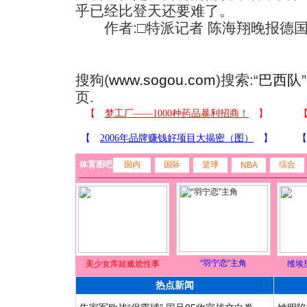
乎已经比登天还要难了。
作者:□特派记者 陈海翔晚报德
搜狗(
www.sogou.com
)搜索:“
巴西队
页.
体育图吧
国内
国际
篮球
综合
NBA
“羽宁恋”主角
美少女库娃尴尬性事
维埃
热点新闻