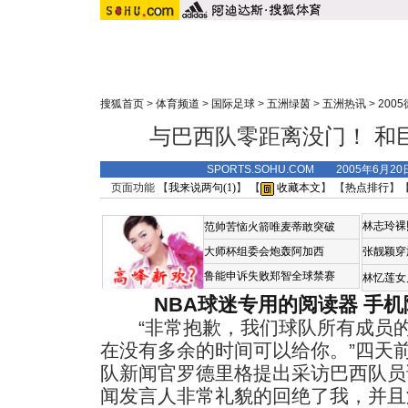
搜狐首页
>
体育频道
>
国际足球
>
五洲绿茵
>
五洲热讯
>
200
与巴西队零距离没门！ 和
SPORTS.SOHU.COM 2005年6月2
页面功能 【
我来说两句(
1
)
】 【
收藏本文
】 【
热点排行
】
林志玲裸
范帅苦恼火箭唯麦蒂敢突破
大师杯组委会炮轰阿加西
张靓颖穿
鲁能申诉失败郑智全球禁赛
林忆莲女
NBA球迷专用的阅读器
手机
“非常抱歉，我们球队所有成员的
在没有多余的时间可以给你。”四天
队新闻官罗德里格提出采访巴西队员
闻发言人非常礼貌的回绝了我，并且