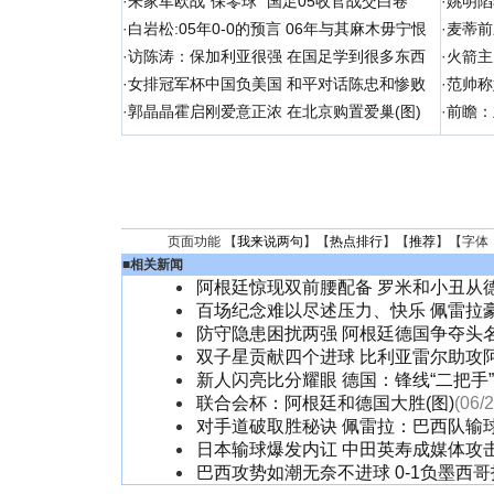
·
朱家军欧战“保零球” 国足05收官战交白卷
·
姚明陷
·
白岩松:05年0-0的预言 06年与其麻木毋宁恨
·
麦蒂前
·
访陈涛：保加利亚很强 在国足学到很多东西
·
火箭主
·
女排冠军杯中国负美国 和平对话陈忠和惨败
·
范帅称
·
郭晶晶霍启刚爱意正浓 在北京购置爱巢(图)
·
前瞻：
页面功能 【
我来说两句
】【
热点排行
】【
推荐
】【字体
■
相关新闻
阿根廷惊现双前腰配备 罗米和小丑从
百场纪念难以尽述压力、快乐 佩雷拉
防守隐患困扰两强 阿根廷德国争夺头
双子星贡献四个进球 比利亚雷尔助攻
新人闪亮比分耀眼 德国：锋线“二把手
联合会杯：阿根廷和德国大胜(图)
(06/
对手道破取胜秘诀 佩雷拉：巴西队输
日本输球爆发内讧 中田英寿成媒体攻
巴西攻势如潮无奈不进球 0-1负墨西