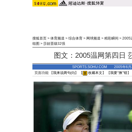
搜狐首页
>
体育频道
>
综合体育
>
网球频道
>
精彩瞬间
>
200
组图
>
莎娃晋级32强
图文：2005温网第四日 
SPORTS.SOHU.COM 2005年6
页面功能 【
我来说两句(
0
)
】 【
收藏本文
】 【
我要“揪”错
】