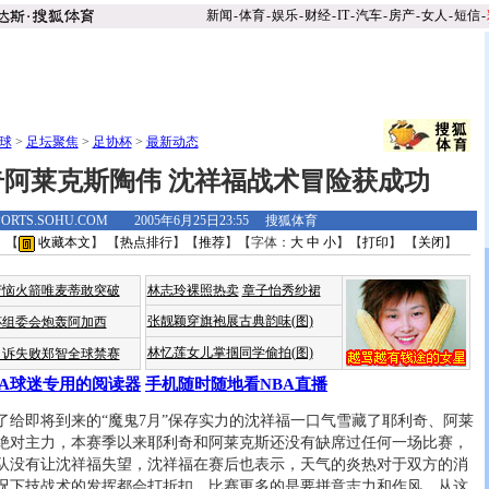
新闻
-
体育
-
娱乐
-
财经
-
IT
-
汽车
-
房产
-
女人
-
短信
-
球
>
足坛聚焦
>
足协杯
>
最新动态
阿莱克斯陶伟 沈祥福战术冒险获成功
PORTS.SOHU.COM 2005年6月25日23:55 搜狐体育
 【
收藏本文
】 【
热点排行
】【
推荐
】【字体：
大
中
小
】【
打印
】 【
关闭
】
苦恼火箭唯麦蒂敢突破
林志玲裸照热卖
章子怡秀纱裙
张靓颖穿旗袍展古典韵味(图)
杯组委会炮轰阿加西
林忆莲女儿掌掴同学偷拍(图)
申诉失败郑智全球禁赛
BA球迷专用的阅读器
手机随时随地看NBA直播
即将到来的“魔鬼7月”保存实力的沈祥福一口气雪藏了耶利奇、阿莱
绝对主力，本赛季以来耶利奇和阿莱克斯还没有缺席过任何一场比赛，
队没有让沈祥福失望，沈祥福在赛后也表示，天气的炎热对于双方的消
况下技战术的发挥都会打折扣，比赛更多的是要拼意志力和作风，从这