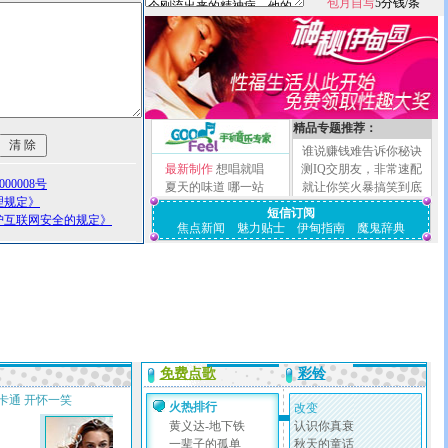
包月自写
5分钱/条
精品专题推荐：
谁说赚钱难告诉你秘诀
最新制作
想唱就唱
测IQ交朋友，非常速配
00008号
夏天的味道
哪一站
就让你笑火暴搞笑到底
理规定》
短信订阅
护互联网安全的规定》
焦点新闻
魅力贴士
伊甸指南
魔鬼辞典