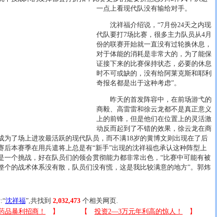
一点上看现代队没有输给对手。
沈祥福介绍说，“7月份24天之内现
代队要打7场比赛，很多主力队员从4月
份的联赛开始就一直没有过轮换休息，
对于体能的消耗是非常大的，为了能保
证接下来的比赛保持状态，必要的休息
时不可或缺的，没有给阿莱克斯和耶利
奇报名都是出于这种考虑”。
昨天的首发阵容中，在前场游弋的
商毅、高雷雷和徐云龙都不是真正意义
上的前锋，但是他们在位置上的灵活激
动反而起到了不错的效果，徐云龙在商
成为了场上进攻最活跃的现代队员，而不满18岁的黄博文则出现在了后
赛后本赛季在用兵遣将上总是有“新手”出现的沈祥福也承认这种阵型上
是一个挑战，好在队员们的领会贯彻能力都非常出色，“比赛中可能有被
整个的战术体系没有散，队员们没有慌，这是我比较满意的地方”。郭炜
:“
沈祥福
”,共找到
2,032,473
个相关网页.