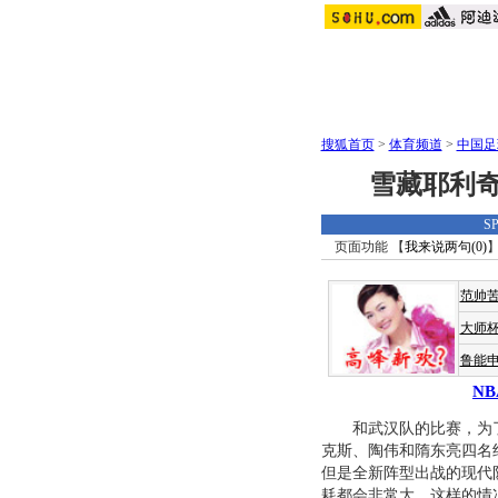
搜狐首页
>
体育频道
>
中国足
雪藏耶利奇
S
页面功能 【
我来说两句(
0
)
】
范帅
大师
鲁能
N
和武汉队的比赛，为了给
克斯、陶伟和隋东亮四名
但是全新阵型出战的现代
耗都会非常大，这样的情