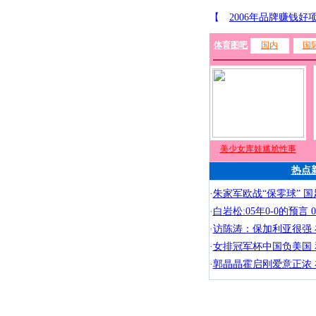
体育图吧
国内
国
美少女库娃尴尬性事
热点
·
朱家军欧战“保零球” 国
·
白岩松:05年0-0的预言
·
访陈涛：保加利亚很强
·
女排冠军杯中国负美国
·
郭晶晶霍启刚爱意正浓 