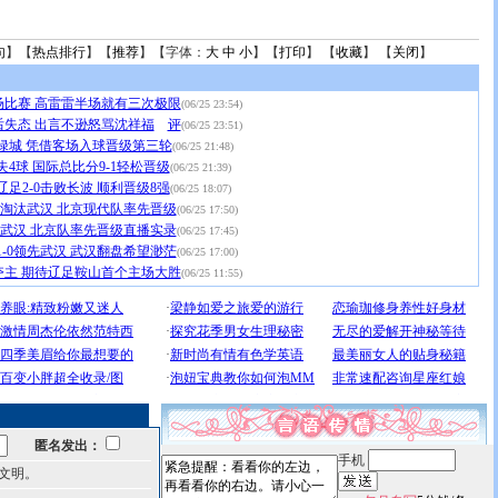
句
】【
热点排行
】【
推荐
】【字体：
大
中
小
】【
打印
】 【
收藏
】 【
关闭
】
场比赛 高雷雷半场就有三次极限
(06/25 23:54)
失态 出言不逊怒骂沈祥福
评
(06/25 23:51)
绿城 凭借客场入球晋级第三轮
(06/25 21:48)
4球 国际总比分9-1轻松晋级
(06/25 21:39)
足2-0击败长波 顺利晋级8强
(06/25 18:07)
-1淘汰武汉 北京现代队率先晋级
(06/25 17:50)
-1武汉 北京队率先晋级直播实录
(06/25 17:45)
1-0领先武汉 武汉翻盘希望渺茫
(06/25 17:00)
夺主 期待辽足鞍山首个主场大胜
(06/25 11:55)
匿名发出：
手机
文明。