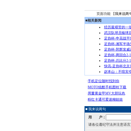
页面功能 【
我来说两
■
相关新闻
经历最艰苦的一
武汉队球员输球后
足协杯-申花战平
足协杯-湘军半场失
足协杯-郭辉发威辽
足协杯-两回合2
足协杯-总比分2
快讯-足协杯北京
赵本山：不喧宾
■ 我来说两句
用 户：
请各位遵纪守法并注意语言