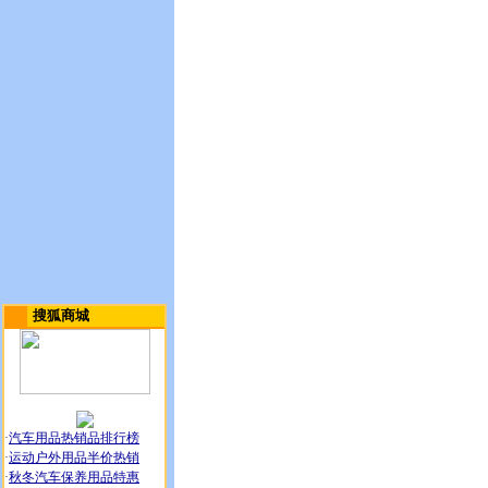
搜狐商城
·
汽车用品热销品排行榜
·
运动户外用品半价热销
·
秋冬汽车保养用品特惠