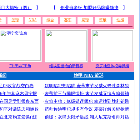
际
篮球
NBA
综合
赛车
网球
壁纸
性感
“羽宁恋”主角
维埃里猎艳的新目标
克罗地亚体模弄风情
新闻
姚明-NBA-篮球
足05收官战交白卷
·
姚明陷犯规陷阱 麦蒂末节发威火箭胜森林狼
 06年与其麻木毋宁恨
·
麦蒂前三节睡眼惺忪 末节发威无愧火箭领袖
 在国足学到很多东西
·
火箭主帅：低级错误频犯 幸运找到胜利钥匙
 和平对话陈忠和惨败
·
范帅称姚明犯规多有争议 麦蒂详解关键抢断
在北京购置爱巢(图)
·
前瞻：灰熊太阳矛盾战 湖人尼克斯名帅对话