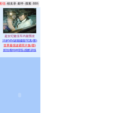
彩信
-
校友录
-
邮件
-
搜索
-
BBS
19岁MM超靓摄影写真(图)
世界最强波霸照片集(图)
抓拍俄特种部队残酷训练