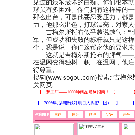
见过的最笨最笨的白痴。你们根本就
球员有多困难。你们拥有这样棒的一
那么出色，可是他要忍受压力，都是
力，他那么出色，打球漂亮，对家人
吉梅尔斯托布似乎越说越气：“‘
军，但成功和失败的标杆就只是这样
个，我是说，你们这帮家伙的要求未免
这就是吉梅尔斯托布的脾气——
在温网变得独树一帜。在温网，他注
得尊重。
搜狗(
www.sogou.com
)搜索:“
吉梅尔
关网页.
体育图吧
国内
国际
篮球
综合
NBA