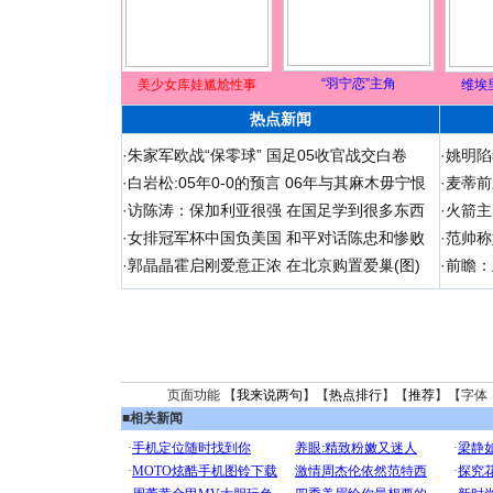
“羽宁恋”主角
美少女库娃尴尬性事
维埃
热点新闻
·
朱家军欧战“保零球” 国足05收官战交白卷
·
姚明陷
·
白岩松:05年0-0的预言 06年与其麻木毋宁恨
·
麦蒂前
·
访陈涛：保加利亚很强 在国足学到很多东西
·
火箭主
·
女排冠军杯中国负美国 和平对话陈忠和惨败
·
范帅称
·
郭晶晶霍启刚爱意正浓 在北京购置爱巢(图)
·
前瞻：
页面功能 【
我来说两句
】【
热点排行
】【
推荐
】【字体
■
相关新闻