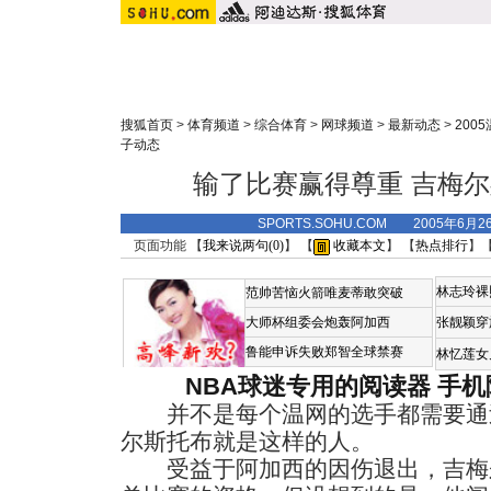
搜狐首页
>
体育频道
>
综合体育
>
网球频道
>
最新动态
>
200
子动态
输了比赛赢得尊重 吉梅
SPORTS.SOHU.COM 2005年6月
页面功能 【
我来说两句(
0
)
】 【
收藏本文
】 【
热点排行
】
林志玲裸
范帅苦恼火箭唯麦蒂敢突破
大师杯组委会炮轰阿加西
张靓颖穿
鲁能申诉失败郑智全球禁赛
林忆莲女
NBA球迷专用的阅读器
手机
并不是每个温网的选手都需要通
尔斯托布就是这样的人。
受益于阿加西的因伤退出，吉梅