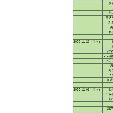
多
凯
云达
斯
美
比勒
2005-11-26（周六）
沙尔
柏林赫
沃尔
纽
拜
法
汉诺
2005-12-03（周六）
勒
门兴
多
凯泽