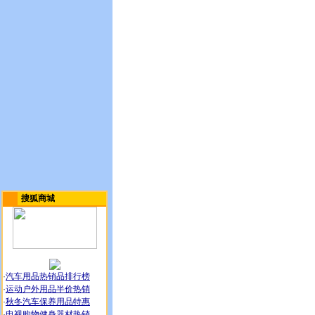
搜狐商城
·
汽车用品热销品排行榜
·
运动户外用品半价热销
·
秋冬汽车保养用品特惠
·
电视购物健身器材热销