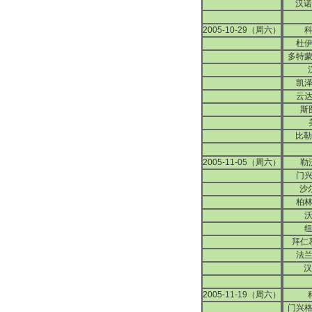
汉诺
2005-10-29（周六）
科
杜伊
多特蒙
凯泽
云达
斯
比勒
2005-11-05（周六）
勒
门兴
沙
柏林
沃
纽
拜仁
法兰
汉
2005-11-19（周六）
门兴格