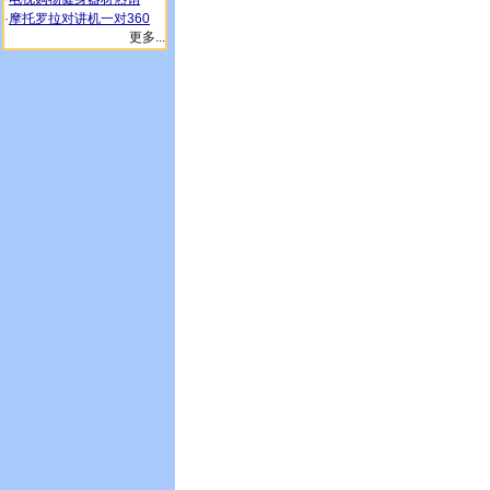
·
摩托罗拉对讲机一对360
更多...