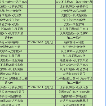
拉德巴赫vs云达不来梅
云达不来梅vs门兴格拉德巴赫
蒙德vs比勒菲尔德
比勒菲尔德vs多特蒙德
林赫塔vs杜伊斯堡
杜伊斯堡vs柏林赫塔
泽斯劳滕vs美因茨
美因茨vs凯泽斯劳滕
伦堡vs沙尔克04
沙尔克04vs纽伦堡
斯图加特vs汉堡
汉堡vs斯图加特
克福vs拜仁慕尼黑
拜仁慕尼黑vs法兰克福
威96vs沃尔夫斯堡
沃尔夫斯堡vs汉诺威96
第七轮
第二十四轮
科隆vs柏林赫塔
2006-03-04（周六）
柏林赫塔vs科隆
伊斯堡vs纽伦堡
纽伦堡vs杜伊斯堡
克04vs汉诺威96
汉诺威96vs沙尔克04
堡vs拜仁慕尼黑
拜仁慕尼黑vs汉堡
夫斯堡vs法兰克福
法兰克福vs沃尔夫斯堡
不来梅vs勒沃库森
勒沃库森vs云达不来梅
加特vs凯泽斯劳滕
凯泽斯劳滕vs斯图加特
因茨vs多特蒙德
多特蒙德vs美因茨
尔德vs门兴格拉德巴赫
门兴格拉德巴赫vs比勒菲尔德
第八轮
第二十五轮
库森vs比勒菲尔德
2006-03-11（周六）
比勒菲尔德vs勒沃库森
格拉德巴赫vs美因茨
美因茨vs门兴格拉德巴赫
特蒙德vs斯图加特
斯图加特vs多特蒙德
赫塔vs云达不来梅
云达不来梅vs柏林赫塔
泽斯劳滕vs汉堡
汉堡vs凯泽斯劳滕