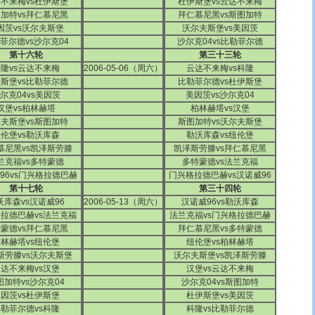
不来梅vs杜伊斯堡
杜伊斯堡vs云达不来梅
加特vs拜仁慕尼黑
拜仁慕尼黑vs斯图加特
因茨vs沃尔夫斯堡
沃尔夫斯堡vs美因茨
菲尔德vs沙尔克04
沙尔克04vs比勒菲尔德
第十六轮
第三十三轮
隆vs云达不来梅
2006-05-06（周六）
云达不来梅vs科隆
斯堡vs比勒菲尔德
比勒菲尔德vs杜伊斯堡
尔克04vs美因茨
美因茨vs沙尔克04
汉堡vs柏林赫塔
柏林赫塔vs汉堡
夫斯堡vs斯图加特
斯图加特vs沃尔夫斯堡
伦堡vs勒沃库森
勒沃库森vs纽伦堡
慕尼黑vs凯泽斯劳滕
凯泽斯劳滕vs拜仁慕尼黑
兰克福vs多特蒙德
多特蒙德vs法兰克福
96vs门兴格拉德巴赫
门兴格拉德巴赫vs汉诺威96
第十七轮
第三十四轮
沃库森vs汉诺威96
2006-05-13（周六）
汉诺威96vs勒沃库森
拉德巴赫vs法兰克福
法兰克福vs门兴格拉德巴赫
蒙德vs拜仁慕尼黑
拜仁慕尼黑vs多特蒙德
林赫塔vs纽伦堡
纽伦堡vs柏林赫塔
斯劳滕vs沃尔夫斯堡
沃尔夫斯堡vs凯泽斯劳滕
达不来梅vs汉堡
汉堡vs云达不来梅
图加特vs沙尔克04
沙尔克04vs斯图加特
因茨vs杜伊斯堡
杜伊斯堡vs美因茨
勒菲尔德vs科隆
科隆vs比勒菲尔德