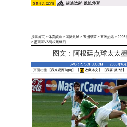
搜狐首页
>
体育频道
>
国际足球
>
五洲绿茵
>
五洲热讯
>
200
>
墨西哥VS阿根廷组图
图文：阿根廷点球太太墨
SPORTS.SOHU.COM 2005年6
页面功能 【
我来说两句(
0
)
】 【
收藏本文
】 【
我要“揪”错
】