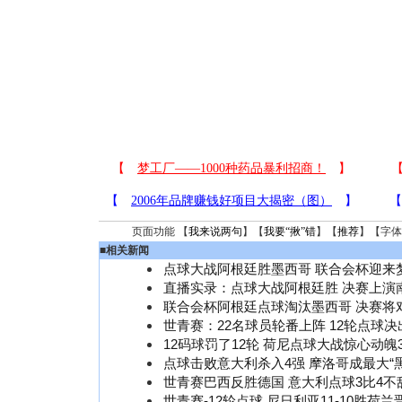
页面功能 【
我来说两句
】【
我要“揪”错
】【
推荐
】【字体
■
相关新闻
点球大战阿根廷胜墨西哥 联合会杯迎来
直播实录：点球大战阿根廷胜 决赛上演
联合会杯阿根廷点球淘汰墨西哥 决赛将
世青赛：22名球员轮番上阵 12轮点球
12码球罚了12轮 荷尼点球大战惊心动魄
点球击败意大利杀入4强 摩洛哥成最大“黑
世青赛巴西反胜德国 意大利点球3比4不
世青赛-12轮点球 尼日利亚11-10胜荷兰