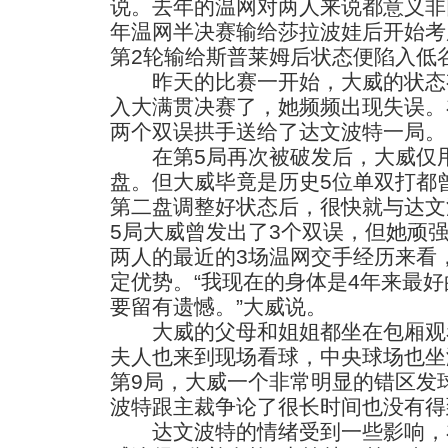
说。去年的温网对两人来说都意义非
年温网半决赛输给莎拉波娃后开始考
第2轮输给斯普莱姆后状态便陷入低
昨天的比赛一开始，大威的状态
入大满贯决赛了，她频频出现失误。
两个双误拱手送给了达文波特一局。
在第5局再次被破发后，大威仅用
盘。但大威毕竟是历史5位单双打都
第二盘调整好状态后，很快就与达文
5局大威曾发出了3个双误，但她顽
两人的最近的3场温网交手经历来看
定优势。“我现在的身体是4年来最
要留有遗憾。”大威说。
大威的父母和姐姐都坐在包厢观
夫人也来到现场看球，中央球场也坐满
第9局，大威一个非常明显的错区发
波特跟主裁争论了很长时间也没有得
达文波特的情绪受到一些影响，