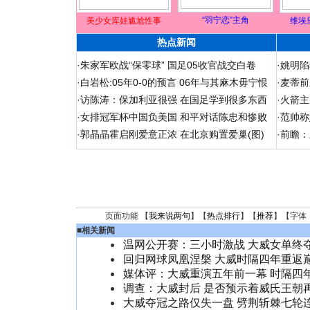
“羽宁恋”主角
美少女库娃尴尬性事
维埃
热点新闻
·
朱家军欧战“保零球” 国足05收官战交白卷
·
姚明陷
·
白岩松:05年0-0的预言 06年与其麻木毋宁恨
·
麦蒂前
·
访陈涛：保加利亚很强 在国足学到很多东西
·
火箭主
·
女排冠军杯中国负美国 和平对话陈忠和惨败
·
范帅称
·
郭晶晶霍启刚爱意正浓 在北京购置爱巢(图)
·
前瞻：
页面功能 【
我来说两句
】【
热点排行
】【
推荐
】【字体
■
相关新闻
温网公开赛：三小时激战 大威女单终
回归网球凤凰涅槃 大威时隔四年重返
媒体评：大威重演五年前一幕 时隔四
调查：大威封后 是否预示着威氏王朝
大威夺冠之路仅失一盘 劈荆斩棘七轮