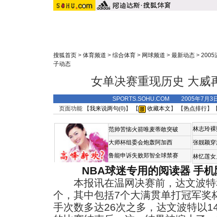
搜狐首页
>
体育频道
>
综合体育
>
网球频道
>
最新动态
>
200
子动态
女单决赛重现历史 大威
SPORTS.SOHU.COM 2005年7月
页面功能 【
我来说两句(
0
)
】 【
收藏本文
】 【
热点排行
】
林志玲裸
范帅苦恼火箭唯麦蒂敢突破
大师杯组委会炮轰阿加西
张靓颖穿
鲁能申诉失败郑智全球禁赛
林忆莲女
NBA球迷专用的阅读器
手机
本报讯在温网决赛前，达文波特和
个，其中包括7个大满贯单打冠军奖
手次数多达26次之多，达文波特以1