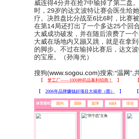
威连得4分并在抢7中输掉了第二盘
时，29岁的达文波特让赛会医生给
疗。决胜盘比分战至6比6时，比赛
在第14局还打出了一个多达25个回
大威成功破发，并在随后浪费了一个
大威在场地内又蹦又跳，就是在拿到
的脚步。不过在输掉比赛后，达文波
的宝座。（孙海光）
搜狗(
www.sogou.com
)搜索:“
温网
”
体育图吧
国内
国际
篮球
综合
NBA