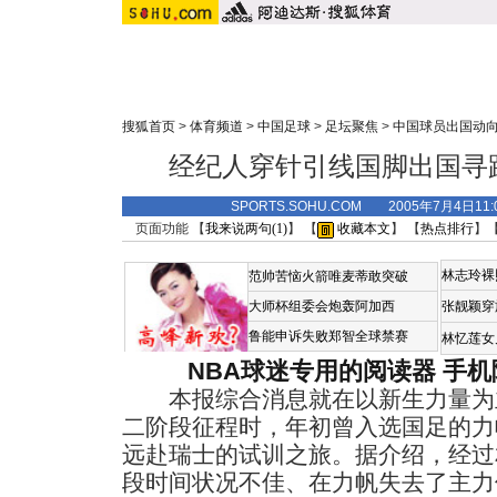
搜狐首页
>
体育频道
>
中国足球
>
足坛聚焦
>
中国球员出国动
经纪人穿针引线国脚出国寻
SPORTS.SOHU.COM 2005年7月4日
页面功能 【
我来说两句(
1
)
】 【
收藏本文
】 【
热点排行
】
林志玲裸
范帅苦恼火箭唯麦蒂敢突破
大师杯组委会炮轰阿加西
张靓颖穿
鲁能申诉失败郑智全球禁赛
林忆莲女
NBA球迷专用的阅读器
手机
本报综合消息就在以新生力量为
二阶段征程时，年初曾入选国足的力
远赴瑞士的试训之旅。据介绍，经过
段时间状况不佳、在力帆失去了主力