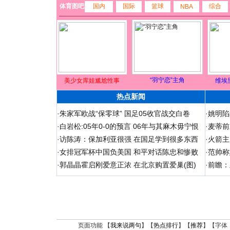
体育图吧
国内
国际
篮球
综合
NBA
“羽宁恋”主角
美少女库娃尴尬性事
维埃
热点新闻
·
朱家军欧战“保零球” 国足05收官战交白卷
·
姚明陷
·
白岩松:05年0-0的预言 06年与其麻木毋宁恨
·
麦蒂前
·
访陈涛：保加利亚很强 在国足学到很多东西
·
火箭主
·
女排冠军杯中国负美国 和平对话陈忠和惨败
·
范帅称
·
郭晶晶霍启刚爱意正浓 在北京购置爱巢(图)
·
前瞻：
页面功能 【
我来说两句
】【
热点排行
】【
推荐
】【字体