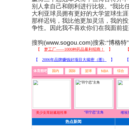
别人拿自己和朗利进行比较。“我比任
大利亚球员拥有更好的大学篮球生涯
那样迟钝，我比他更加灵活，我的投
争性。因此我不喜欢你们在我面前提
搜狗(
www.sogou.com
)搜索:“
博格特
体育图吧
国内
国际
篮球
综合
NBA
“羽宁恋”主角
美少女库娃尴尬性事
维埃
热点新闻