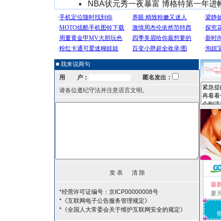
NBA状元秀一夜暴富 博格特第一年进帐
■ 我来说两句
用 户：
匿名发出：
请各位遵纪守法并注意语言文明。
最
*经营许可证编号：京ICP00000008号
夏
*《互联网电子公告服务管理规定》
*《全国人大常委会关于维护互联网安全的规定》