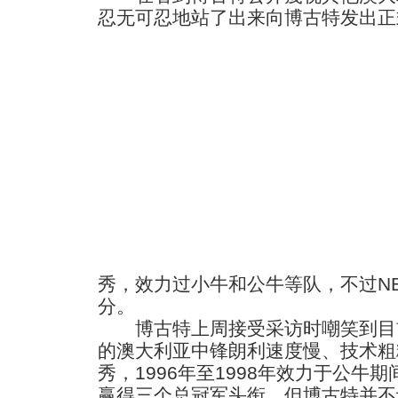
忍无可忍地站了出来向博古特发出正
秀，效力过小牛和公牛等队，不过N
分。
博古特上周接受采访时嘲笑到目前
的澳大利亚中锋朗利速度慢、技术粗
秀，1996年至1998年效力于公牛
赢得三个总冠军头衔，但博古特并不