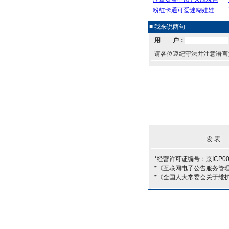
■ 我来说两句
用 户：
请各位遵纪守法并注意语言
*经营许可证编号：京ICP00
*《互联网电子公告服务管
*《全国人大常委会关于维