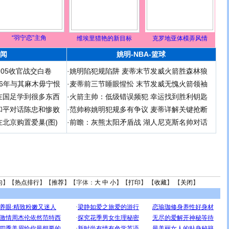
“羽宁恋”主角
维埃里猎艳的新目标
克罗地亚体模弄风情
闻
姚明-NBA-篮球
足05收官战交白卷
·
姚明陷犯规陷阱 麦蒂末节发威火箭胜森林狼
 06年与其麻木毋宁恨
·
麦蒂前三节睡眼惺忪 末节发威无愧火箭领袖
在国足学到很多东西
·
火箭主帅：低级错误频犯 幸运找到胜利钥匙
和平对话陈忠和惨败
·
范帅称姚明犯规多有争议 麦蒂详解关键抢断
北京购置爱巢(图)
·
前瞻：灰熊太阳矛盾战 湖人尼克斯名帅对话
句
】【
热点排行
】【
推荐
】【字体：
大
中
小
】【
打印
】 【
收藏
】 【
关闭
】