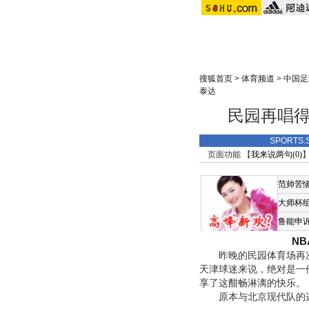
搜狐首页
>
体育频道
>
中国足
泰达
民园再唱得
SPORTS
页面功能 【
我来说两句(
0
)
】
范帅苦
大师杯
鲁能申
N
昨晚的民园体育场再次
天津球迷来说，绝对是一
享了这酣畅淋漓的快乐。
原本与北京现代队的这