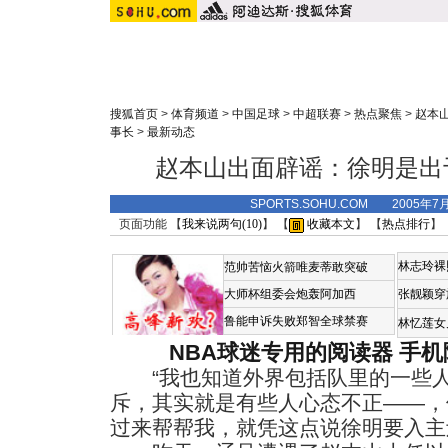
搜狐首页
>
体育频道
>
中国足球
>
中超联赛
>
热点聚焦
>
赵本
事长
>
最新动态
赵本山出面辟谣：徐明是出
SPORTS.SOHU.COM 2005年7
页面功能 【
我来说两句(
10
)
】 【
收藏本文
】 【
热点排行
】
林志玲裸
范帅苦恼火箭唯麦蒂敢突破
大师杯组委会炮轰阿加西
张靓颖穿
鲁能申诉失败郑智全球禁赛
林忆莲女
NBA球迷专用的阅读器
手机
“我也知道外界包括队里的一些人
斥，其实就是有些人心态不正——，
过来帮帮我，就凭这点说徐明要入主