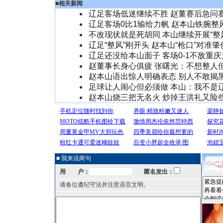
■
相关新闻
辽足客场低迷继续不胜 赵董赛后急问赛
辽足客场0比1输给力帆 赵本山铁腕整
不改现状就是死胡同 本山继续开展“整
辽足“整风”刚开头 赵本山“枪口”对准肇
辽足还没给本山面子 客场0-1不敌重
赵董事长身心俱疲 张曙光：不想整人
赵本山语出惊人明确表态 别人不敢揭
足球让人闹心但必须做 本山：我不是
赵本山烧三把无名火 炒掉王洪礼又险
■ 我来说两句
用 户：
匿名发出：
请各位遵纪守法并注意语言文明。