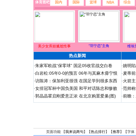
体育图吧
国内
国际
篮球
综合
NBA
“羽宁恋”主角
美少女库娃尴尬性事
维埃
热点新闻
·
朱家军欧战“保零球” 国足05收官战交白卷
·
姚明陷
·
白岩松:05年0-0的预言 06年与其麻木毋宁恨
·
麦蒂前
·
访陈涛：保加利亚很强 在国足学到很多东西
·
火箭主
·
女排冠军杯中国负美国 和平对话陈忠和惨败
·
范帅称
·
郭晶晶霍启刚爱意正浓 在北京购置爱巢(图)
·
前瞻：
页面功能 【
我来说两句
】【
热点排行
】【
推荐
】【字体