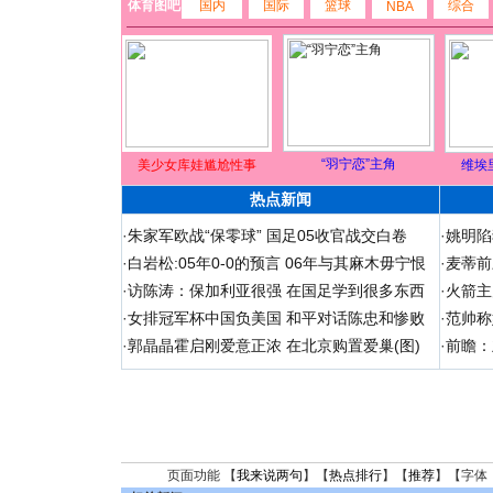
体育图吧
国内
国际
篮球
综合
NBA
“羽宁恋”主角
美少女库娃尴尬性事
维埃
热点新闻
·
朱家军欧战“保零球” 国足05收官战交白卷
·
姚明陷
·
白岩松:05年0-0的预言 06年与其麻木毋宁恨
·
麦蒂前
·
访陈涛：保加利亚很强 在国足学到很多东西
·
火箭主
·
女排冠军杯中国负美国 和平对话陈忠和惨败
·
范帅称
·
郭晶晶霍启刚爱意正浓 在北京购置爱巢(图)
·
前瞻：
页面功能 【
我来说两句
】【
热点排行
】【
推荐
】【字体