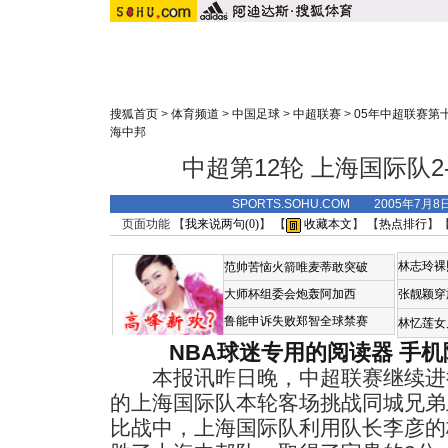
搜狐首页
>
体育频道
>
中国足球
>
中超联赛
>
05年中超联赛第
海中邦
中超第12轮 上海国际队2
SPORTS.SOHU.COM 2005年7月
页面功能 【
我来说两句(
0
)
】 【
收藏本文
】 【
热点排行
】
林志玲裸
范帅苦恼火箭唯麦蒂敢突破
大师杯组委会炮轰阿加西
张靓颖穿
鲁能申诉失败郑智全球禁赛
林忆莲女
NBA球迷专用的阅读器
手机
本报讯昨日晚，中超联赛继续进行
的上海国际队本轮客场挑战同城兄弟
比战中，上海国际队利用队长李彦的