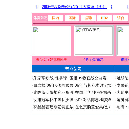
体育图吧
国内
国际
篮球
综合
NBA
“羽宁恋”主角
美少女库娃尴尬性事
维埃
热点新闻
·
朱家军欧战“保零球” 国足05收官战交白卷
·
姚明陷
·
白岩松:05年0-0的预言 06年与其麻木毋宁恨
·
麦蒂前
·
访陈涛：保加利亚很强 在国足学到很多东西
·
火箭主
·
女排冠军杯中国负美国 和平对话陈忠和惨败
·
范帅称
·
郭晶晶霍启刚爱意正浓 在北京购置爱巢(图)
·
前瞻：