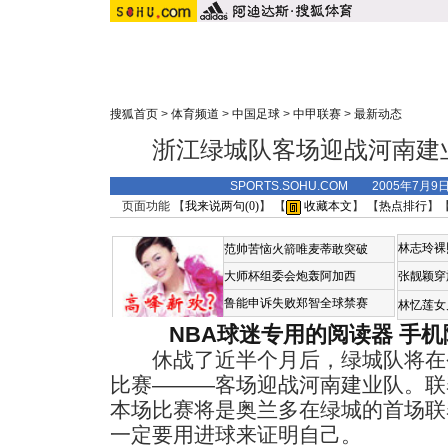
搜狐首页
>
体育频道
>
中国足球
>
中甲联赛
>
最新动态
浙江绿城队客场迎战河南建
SPORTS.SOHU.COM 2005年7月9
页面功能 【
我来说两句(
0
)
】 【
收藏本文
】 【
热点排行
】
林志玲裸
范帅苦恼火箭唯麦蒂敢突破
大师杯组委会炮轰阿加西
张靓颖穿
鲁能申诉失败郑智全球禁赛
林忆莲女
NBA球迷专用的阅读器
手机
休战了近半个月后，绿城队将在
比赛———客场迎战河南建业队。联
本场比赛将是奥兰多在绿城的首场联
一定要用进球来证明自己。