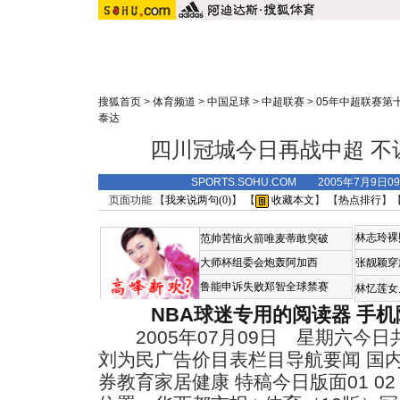
搜狐首页
>
体育频道
>
中国足球
>
中超联赛
>
05年中超联赛第
泰达
四川冠城今日再战中超 不
SPORTS.SOHU.COM 2005年7月9
页面功能 【
我来说两句(
0
)
】 【
收藏本文
】 【
热点排行
】
林志玲裸
范帅苦恼火箭唯麦蒂敢突破
大师杯组委会炮轰阿加西
张靓颖穿
鲁能申诉失败郑智全球禁赛
林忆莲女
NBA球迷专用的阅读器
手机
2005年07月09日 星期六今日共
刘为民广告价目表栏目导航要闻 国内
券教育家居健康 特稿今日版面01 02 03 