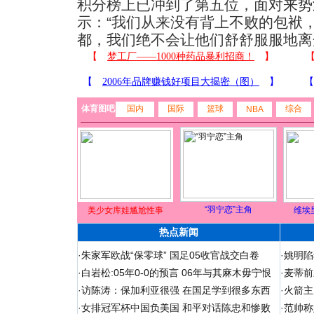
积分榜上已冲到了第五位，面对来势
示：“我们从来没有背上不败的包袱
都，我们绝不会让他们舒舒服服地离
体育图吧
国内
国际
篮球
综合
NBA
“羽宁恋”主角
美少女库娃尴尬性事
维埃
热点新闻
·
朱家军欧战“保零球” 国足05收官战交白卷
·
姚明陷
·
白岩松:05年0-0的预言 06年与其麻木毋宁恨
·
麦蒂前
·
访陈涛：保加利亚很强 在国足学到很多东西
·
火箭主
·
女排冠军杯中国负美国 和平对话陈忠和惨败
·
范帅称