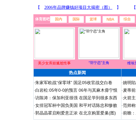
体育图吧
国内
国际
篮球
综合
NBA
“羽宁恋”主角
美少女库娃尴尬性事
维埃
热点新闻
·
朱家军欧战“保零球” 国足05收官战交白卷
·
姚明陷
·
白岩松:05年0-0的预言 06年与其麻木毋宁恨
·
麦蒂前
·
访陈涛：保加利亚很强 在国足学到很多东西
·
火箭主
·
女排冠军杯中国负美国 和平对话陈忠和惨败
·
范帅称
·
郭晶晶霍启刚爱意正浓 在北京购置爱巢(图)
·
前瞻：