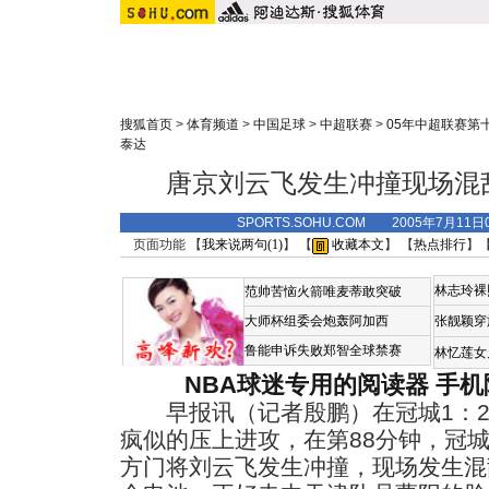
搜狐首页
>
体育频道
>
中国足球
>
中超联赛
>
05年中超联赛第
泰达
唐京刘云飞发生冲撞现场混
SPORTS.SOHU.COM 2005年7月1
页面功能 【
我来说两句(
1
)
】 【
收藏本文
】 【
热点排行
】
林志玲裸
范帅苦恼火箭唯麦蒂敢突破
大师杯组委会炮轰阿加西
张靓颖穿
鲁能申诉失败郑智全球禁赛
林忆莲女
NBA球迷专用的阅读器
手机
早报讯（记者殷鹏）在冠城1：2
疯似的压上进攻，在第88分钟，冠
方门将刘云飞发生冲撞，现场发生混