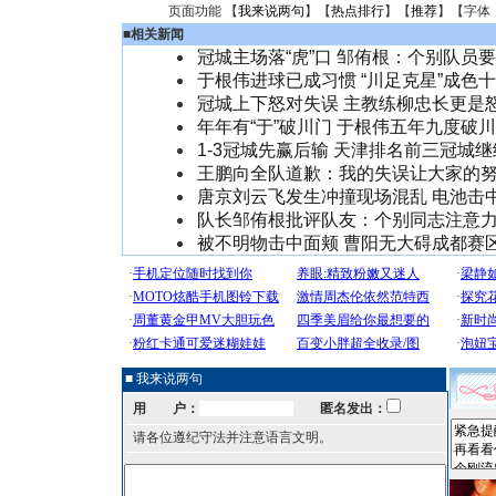
页面功能 【
我来说两句
】【
热点排行
】【
推荐
】【字体
■
相关新闻
冠城主场落“虎”口 邹侑根：个别队员
于根伟进球已成习惯 “川足克星”成色
冠城上下怒对失误 主教练柳忠长更是
年年有“于”破川门 于根伟五年九度破
1-3冠城先赢后输 天津排名前三冠城
王鹏向全队道歉：我的失误让大家的
唐京刘云飞发生冲撞现场混乱 电池击
队长邹侑根批评队友：个别同志注意
被不明物击中面颊 曹阳无大碍成都赛
■ 我来说两句
用 户：
匿名发出：
请各位遵纪守法并注意语言文明。