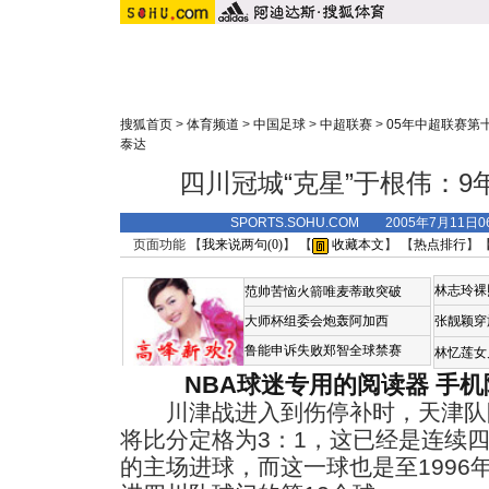
搜狐首页
>
体育频道
>
中国足球
>
中超联赛
>
05年中超联赛第
泰达
四川冠城“克星”于根伟：9
SPORTS.SOHU.COM 2005年7月11
页面功能 【
我来说两句(
0
)
】 【
收藏本文
】 【
热点排行
】
林志玲裸
范帅苦恼火箭唯麦蒂敢突破
大师杯组委会炮轰阿加西
张靓颖穿
鲁能申诉失败郑智全球禁赛
林忆莲女
NBA球迷专用的阅读器
手机
川津战进入到伤停补时，天津队
将比分定格为3：1，这已经是连续
的主场进球，而这一球也是至1996