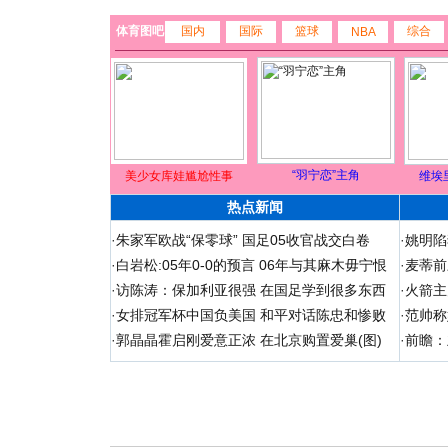
体育图吧
国内
国际
篮球
综合
NBA
“羽宁恋”主角
美少女库娃尴尬性事
维埃
热点新闻
·
朱家军欧战“保零球” 国足05收官战交白卷
·
姚明陷
·
白岩松:05年0-0的预言 06年与其麻木毋宁恨
·
麦蒂前
·
访陈涛：保加利亚很强 在国足学到很多东西
·
火箭主
·
女排冠军杯中国负美国 和平对话陈忠和惨败
·
范帅称
·
郭晶晶霍启刚爱意正浓 在北京购置爱巢(图)
·
前瞻：