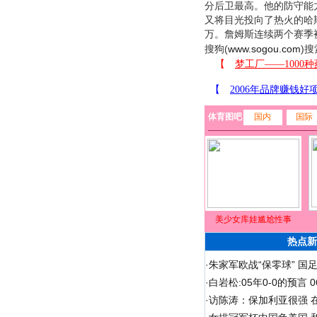
分后卫最高。他的防守能
又将目光投向了热火的哈
万。詹姆斯连续两个赛季
搜狗(
www.sogou.com
)搜
体育图吧
国内
国际
美少女库娃尴尬性事
热点新
·
朱家军欧战“保零球” 国
·
白岩松:05年0-0的预言
·
访陈涛：保加利亚很强 