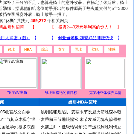
力弥补了三分的不足，也算是骑士的意外收获。在搞定了休斯后，骑士
斯勒姆，据说他们给这位射手开出的条件原高于热火能支付的5年3300
被挡在季后赛外后，骑士放手一搏了。
索:“
休斯
”,共找到
469,272
个相关网页.
篮球
综合
赛车
网球
壁纸
性感
NBA
“羽宁恋”主角
维埃里猎艳的新目标
克罗地亚体模弄风情
闻
姚明-NBA-篮球
足05收官战交白卷
·
姚明陷犯规陷阱 麦蒂末节发威火箭胜森林狼
 06年与其麻木毋宁恨
·
麦蒂前三节睡眼惺忪 末节发威无愧火箭领袖
在国足学到很多东西
·
火箭主帅：低级错误频犯 幸运找到胜利钥匙