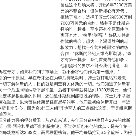
留住这个后场大将，开出6年7200万美
元的不菲合约，但休斯却心有旁骛，
拒绝了奇才，选择了骑士5的6500万到
7000万美元的合约。钱并不是休斯选
择的唯一标准，至少还有个原因使他
离开奇才。“拉里想得到与好队友并肩
作战的机会，想为一个渴望胜利的老
板效力，想找一个能相处融洽的教练
合作，”休斯的经纪人维克斯勒说，“奇
才有第一机会，我们首先与他们谈，
他们提出的要求不能令我们满意，我
诉过奇才，如果我们到了市场上，就不会将他们作为第一选择。”
的一个原因。早在奇才还在为季后赛激动时，骑士就打电话找老教
一切了解休斯的人，目的就是调查有关休斯的一切。他们知道了休斯有
另一个后卫阿瑞纳斯平起平坐，后者下季年薪将达到1020万美元。他们
决定将起很重要的作用，还知道休斯想到能取胜的球队。骑士几乎掌握
蒙在鼓里，以为留住休斯是轻而易举的事，他们最初给休斯开出一年近
休斯非常伤心，因为奇才“三人组”其他两人的工资都比这高。于是维克斯
拍即合。
能力强的得分后卫，从这点来说，去年三分命中率只有28%的休斯
斯与雷·阿伦和里德不能相提并论。不过休斯也有他的优点，是去年第一
每场抢断达2.89次，高居联盟榜首。他平均每场抢到6.3个篮板，为得