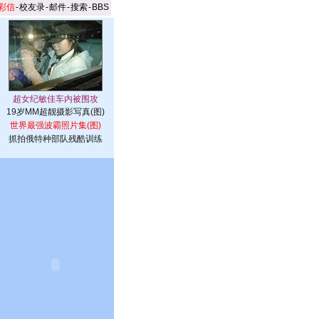
彩信
-
校友录
-
邮件
-
搜索
-
BBS
19岁MM超靓摄影写真(图)
世界最强波霸照片集(图)
抓拍俄特种部队残酷训练