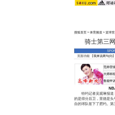
搜狐首页
>
体育频道
>
篮球世
骑士第三网
SPO
页面功能 【
我来说两句(
0
)
】
范帅苦
大师杯
鲁能申
N
特约记者吴观琳报道 骑
的是得分后卫，里德是头
自的球队签下了肥约。第