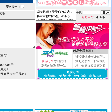
匿名发出：
手机
文明。
包月自写
5分钱/条
精品专题推荐：
谁说赚钱难告诉你秘诀
最新制作
想唱就唱
测IQ交朋友，非常速配
000008号
夏天的味道
哪一站
就让你笑火暴搞笑到底
理规定》
短信订阅
护互联网安全的规定》
焦点新闻
魅力贴士
伊甸指南
魔鬼辞典