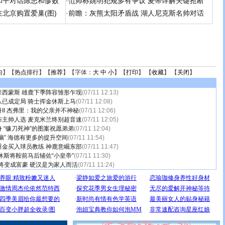
和平对话陈忠和惨败
·
范帅称姚明犯规多有争议 麦蒂详解关键抢断
北京购置爱巢(图)
·
前瞻：灰熊太阳矛盾战 湖人尼克斯名帅对话
句
】【
热点排行
】【
推荐
】【字体：
大
中
小
】【
打印
】 【
收藏
】 【
关闭
】
来西蒙斯 雄鹿下季阵容雏形乍现
(07/11 12:13)
队已成定局 骑士挥金休斯上马
(07/11 12:08)
II 杰弗里：我的父亲并不神秘
(07/11 12:06)
布主帅人选 麦克米兰终别超音速
(07/11 12:05)
 “镰刀死神”的图案祝愿弟弟
(07/11 12:04)
脑” 海德有更多的提升空间
(07/11 11:54)
重金买入球员教练 神鹿意崛东部
(07/11 11:47)
休斯将鞍前马后辅佐“小皇帝”
(07/11 11:30)
将变成富豪 硬汉是为家人而活
(07/11 11:24)