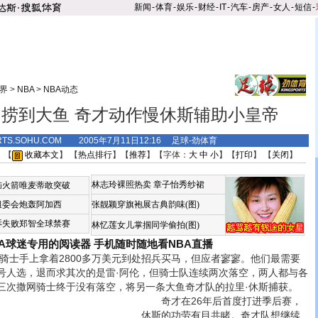
新闻
-
体育
-
娱乐
-
财经
-
IT
-
汽车
-
房产
-
女人
-
短信
-
界
>
NBA
>
NBA动态
捞到大鱼 奇才动作慢休斯辅助小皇帝
RTS.SOHU.COM 2005年7月11日12:16 足球-劲体育
 【
收藏本文
】 【
热点排行
】【
推荐
】【字体：
大
中
小
】【
打印
】 【
关闭
】
林志玲裸照热卖
章子怡秀纱裙
恼火箭唯麦蒂敢突破
组委会炮轰阿加西
张靓颖穿旗袍展古典韵味(图)
诉失败郑智全球禁赛
林忆莲女儿掌掴同学偷拍(图)
BA球迷专用的阅读器
手机随时随地看NBA直播
士手上拿着2800多万美元到处招兵买马，但应者寥寥。他们最需要
号人选，退而求其次的是雷·阿伦，但骑士队连续两次落空，两人都与各
三次撒网骑士终于没有落空，将另一条大鱼奇才队的拉里·休斯捕获。
奇才在26年后首度打进季后赛，
休斯的功劳有目共睹。奇才队想继续