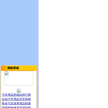
搜狐商城
·
汽车用品热销品排行榜
·
运动户外用品半价热销
·
秋冬汽车保养用品特惠
·
电视购物健身器材热销