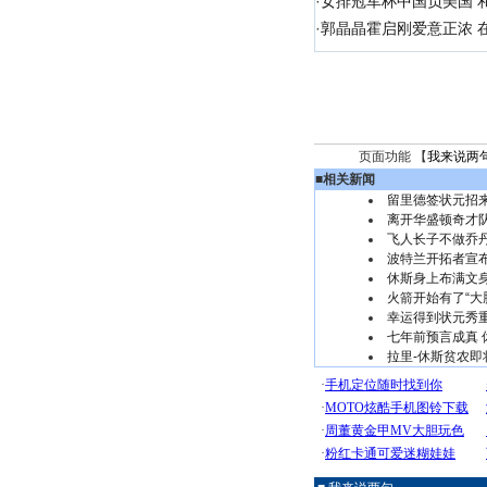
·
女排冠军杯中国负美国 
·
郭晶晶霍启刚爱意正浓 在
页面功能 【
我来说两
■
相关新闻
留里德签状元招
离开华盛顿奇才
飞人长子不做乔丹
波特兰开拓者宣
休斯身上布满文身
火箭开始有了“大
幸运得到状元秀
七年前预言成真 
拉里-休斯贫农即