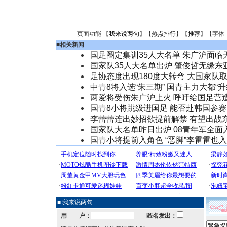
页面功能 【
我来说两句
】【
热点排行
】【
推荐
】【字体
■
相关新闻
国足圈定集训35人大名单 朱广沪面临
国家队35人大名单出炉 肇俊哲无缘东
足协态度出现180度大转弯 大国家队
中青8将入选“朱三期” 国青主力大都“升
两爱将受伤朱广沪上火 呼吁给国足营
国青8小将跳级进国足 能否赴韩国参
李蕾蕾连出妙招欲提前解禁 有望出战
国家队大名单昨日出炉 08青年军全面
国青小将提前入角色 “恶脚”李雷雷也
■ 我来说两句
用 户：
匿名发出：