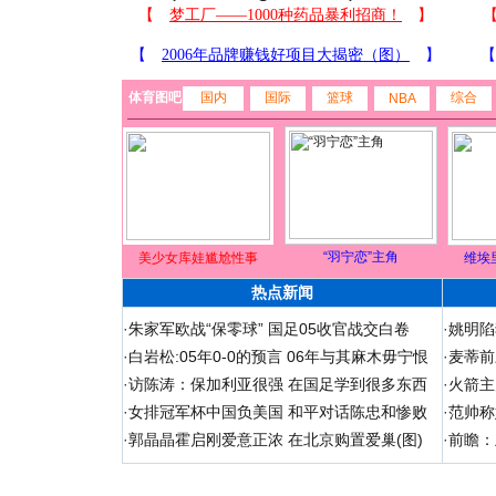
体育图吧
国内
国际
篮球
综合
NBA
“羽宁恋”主角
美少女库娃尴尬性事
维埃
热点新闻
·
朱家军欧战“保零球” 国足05收官战交白卷
·
姚明陷
·
白岩松:05年0-0的预言 06年与其麻木毋宁恨
·
麦蒂前
·
访陈涛：保加利亚很强 在国足学到很多东西
·
火箭主
·
女排冠军杯中国负美国 和平对话陈忠和惨败
·
范帅称
·
郭晶晶霍启刚爱意正浓 在北京购置爱巢(图)
·
前瞻：