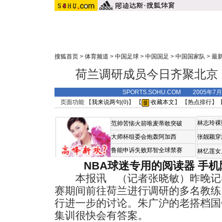
搜狐首页
>
体育频道
>
中国足球
>
中国国足
>
中国国家队
>
最
荷兰调研成员今日齐聚北京
SPORTS.SOHU.COM 2005年7
页面功能 【
我来说两句(
0
)
】 【
收藏本文
】 【
热点排行
】
林志玲裸
范帅苦恼火箭唯麦蒂敢突破
大师杯组委会炮轰阿加西
张靓颖穿
鲁能申诉失败郑智全球禁赛
林忆莲女
NBA球迷专用的阅读器
手机
本报讯 （记者张晓敏）昨晚记
赛期间前往荷兰进行调研的多名教练
行进一步的讨论。朱广沪的老搭档国
集训很快会有答案。