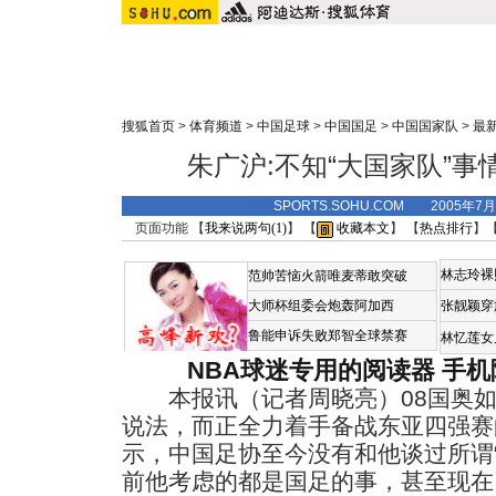
搜狐首页
>
体育频道
>
中国足球
>
中国国足
>
中国国家队
>
最
朱广沪:不知“大国家队”事情
SPORTS.SOHU.COM 2005年7
页面功能 【
我来说两句(
1
)
】 【
收藏本文
】 【
热点排行
】
林志玲裸
范帅苦恼火箭唯麦蒂敢突破
大师杯组委会炮轰阿加西
张靓颖穿
鲁能申诉失败郑智全球禁赛
林忆莲女
NBA球迷专用的阅读器
手机
本报讯（记者周晓亮）08国奥如
说法，而正全力着手备战东亚四强赛
示，中国足协至今没有和他谈过所谓
前他考虑的都是国足的事，甚至现在