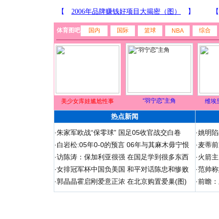
体育图吧
国内
国际
篮球
综合
NBA
“羽宁恋”主角
美少女库娃尴尬性事
维埃
热点新闻
·
朱家军欧战“保零球” 国足05收官战交白卷
·
姚明陷
·
白岩松:05年0-0的预言 06年与其麻木毋宁恨
·
麦蒂前
·
访陈涛：保加利亚很强 在国足学到很多东西
·
火箭主
·
女排冠军杯中国负美国 和平对话陈忠和惨败
·
范帅称
·
郭晶晶霍启刚爱意正浓 在北京购置爱巢(图)
·
前瞻：